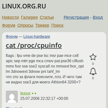
LINUX.ORG.RU
Новости
Галерея
Статьи
Регистрация
-
Вход
Форум
Опросы
Трекер
Поиск
Форум
—
Linux-hardware
cat /proc/cpuinfo
flags : fpu vme de pse tsc msr pae mce cx8
apic sep mtrr pge mca cmov pat pse36 clflush
0
mmx fxsr sse sse2 syscall nx mmxext fxsr_opt
lm 3dnowext 3dnow pni lahf_lm
что это за флаги поясните, плз. И чего там
0
не видно sse3 для моего Athlon64 3200+?
lexius
★★
25.07.2006 22:32:17 +00:00