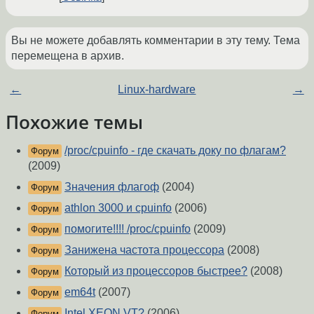
Вы не можете добавлять комментарии в эту тему. Тема
перемещена в архив.
←
Linux-hardware
→
Похожие темы
/proc/cpuinfo - где скачать доку по флагам?
Форум
(2009)
Значения флагоф
(2004)
Форум
athlon 3000 и cpuinfo
(2006)
Форум
помогите!!!! /proc/cpuinfo
(2009)
Форум
Занижена частота процессора
(2008)
Форум
Который из процессоров быстрее?
(2008)
Форум
em64t
(2007)
Форум
Intel XEON VT?
(2006)
Форум