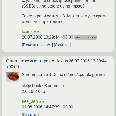
... you should check /proc/cpuinfo for pni
(SSE3) string before using -msse3.
То есть pni и есть sse3. Может кому-то кроме
меня еще пригодится...
lexius
★★
26.07.2006 13:29:44 +00:00
автор топика
Показать ответ
Ссылка
Ответ на:
комментарий
от lexius
26.07.2006 13:29:44
+00:00
У меня есть SSE3, но в /proc/cpuinfo pni нет...
sk@sbook:~$ uname -r
2.6.16-2-686
free_serj
★★
01.08.2006 14:47:39 +00:00
Ссылка