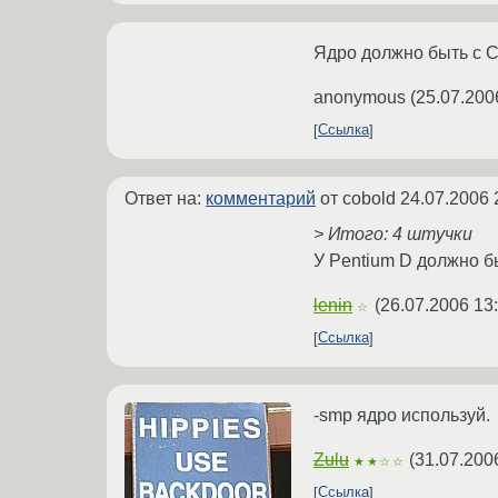
Ядро должно быть с C
anonymous
(
25.07.200
Ссылка
Ответ на:
комментарий
от cobold
24.07.2006 
> Итого: 4 штучки
У Pentium D должно бы
lenin
(
26.07.2006 13
☆
Ссылка
-smp ядро используй.
Zulu
(
31.07.200
★★☆☆
Ссылка