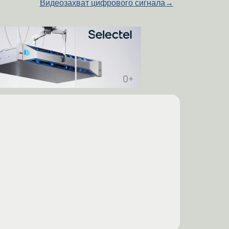
Видеозахват цифрового сигнала
→