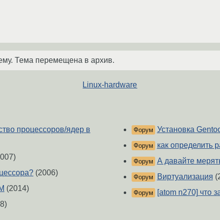
ему. Тема перемещена в архив.
Linux-hardware
ство процессоров/ядер в
Установка Gentoo
Форум
как определить 
Форум
007)
А давайте мерять
Форум
оцессора?
(2006)
Виртуализация
(
Форум
0M
(2014)
[atom n270] что з
Форум
8)