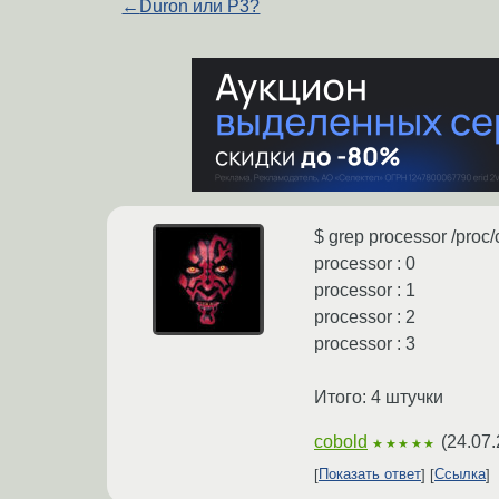
←
Duron или P3?
$ grep processor /proc/
processor : 0
processor : 1
processor : 2
processor : 3
Итого: 4 штучки
cobold
(
24.07.
★★★★★
Показать ответ
Ссылка