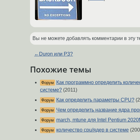
Вы не можете добавлять комментарии в эту т
←
Duron или P3?
Похожие темы
Как программно определить количе
Форум
системе?
(2011)
Как определить параметры CPU?
(2
Форум
Чем определить название ядра пр
Форум
march, mtune для Intel Pentium 202
Форум
количество cpu/ядер в системе
(200
Форум