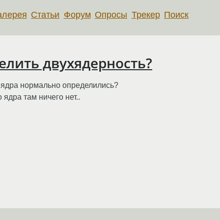
алерея
Статьи
Форум
Опросы
Трекер
Поиск
делить двухядерность?
а ядра нормально определились?
о ядра там ничего нет..