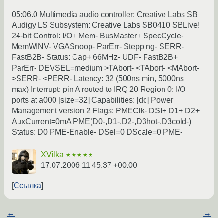
05:06.0 Multimedia audio controller: Creative Labs SB
Audigy LS Subsystem: Creative Labs SB0410 SBLive!
24-bit Control: I/O+ Mem- BusMaster+ SpecCycle-
MemWINV- VGASnoop- ParErr- Stepping- SERR-
FastB2B- Status: Cap+ 66MHz- UDF- FastB2B+
ParErr- DEVSEL=medium >TAbort- <TAbort- <MAbort-
>SERR- <PERR- Latency: 32 (500ns min, 5000ns
max) Interrupt: pin A routed to IRQ 20 Region 0: I/O
ports at a000 [size=32] Capabilities: [dc] Power
Management version 2 Flags: PMEClk- DSI+ D1+ D2+
AuxCurrent=0mA PME(D0-,D1-,D2-,D3hot-,D3cold-)
Status: D0 PME-Enable- DSel=0 DScale=0 PME-
XVilka
★★★★★
17.07.2006 11:45:37 +00:00
Ссылка
←
→