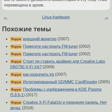
перемещена в архив.
←
Linux-hardware
→
Похожие темы
внешний монитор
(2007)
Форум
Помогите настроить FM-tuner
(2002)
Форум
Помогите настроить FM-tuner
(2002)
Форум
Стоит ли ставить драйвер для Creative Labs
Форум
SB0790 X-Fi XA?
(2009)
как назначить irq
(2007)
Форум
Интегрированный SD/MMC CardReader
(2005)
Форум
Проблемы с изображением в KDE Plasma
Форум
(5.8.6-1)
(2017)
Creative X-Fi Fatal1ty и передняя панель. Нет
Форум
звука.
(2016)