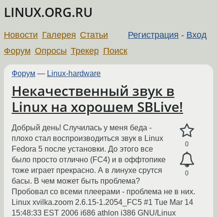
LINUX.ORG.RU
Новости
Галерея
Статьи
Регистрация
-
Вход
Форум
Опросы
Трекер
Поиск
Форум
—
Linux-hardware
Некачественный звук в
Linux на хорошем SBLive!
Добрый день! Случилась у меня беда -
плохо стал воспроизводиться звук в Linux
0
Fedora 5 после установки. До этого все
было просто отлично (FC4) и в оффтопике
тоже играет прекрасно. А в линухе срутся
0
басы. В чем может быть проблема?
Пробовал со всеми плеерами - проблема не в них.
Linux xvilka.zoom 2.6.15-1.2054_FC5 #1 Tue Mar 14
15:48:33 EST 2006 i686 athlon i386 GNU/Linux