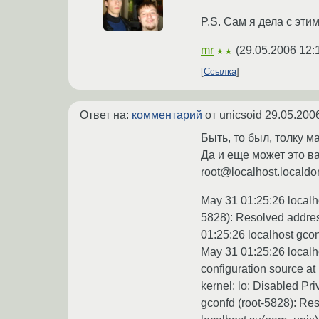
P.S. Сам я дела с эти
mr
(
29.05.2006 12:
★★
Ссылка
Ответ на:
комментарий
от unicsoid
29.05.200
Быть, то был, толку м
Да и еще может это в
root@localhost.localdom
May 31 01:25:26 localhos
5828): Resolved address
01:25:26 localhost gconf
May 31 01:25:26 localho
configuration source at
kernel: lo: Disabled Pr
gconfd (root-5828): Res