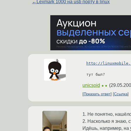
←
Lexmark 1000 на usb порту в linux
http://linuxmobile.
тут был?
unicsoid
(
29.05.200
★★
Показать ответ
Ссылка
1. Не понятно, нашёлс
2. Насколько я знаю,
Идёшь, например, на y