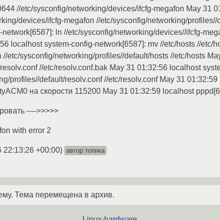
644 //etc/sysconfig/networking/devices/ifcfg-megafon May 31 01
orking/devices/ifcfg-megafon //etc/sysconfig/networking/profiles/
network[6587]: ln //etc/sysconfig/networking/devices//ifcfg-megaf
6 localhost system-config-network[6587]: mv //etc/hosts //etc/h
 //etc/sysconfig/networking/profiles//default/hosts //etc/hosts M
/resolv.conf //etc/resolv.conf.bak May 31 01:32:56 localhost sys
ing/profiles//default/resolv.conf //etc/resolv.conf May 31 01:32
ttyACM0 на скорости 115200 May 31 01:32:59 localhost pppd[68
ровать ---->>>>>
fon with error 2
 22:13:26 +00:00
)
автор топика
ему. Тема перемещена в архив.
Linux-hardware