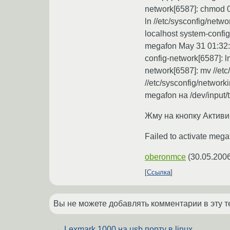
network[6587]: chmod 0
ln //etc/sysconfig/netw
localhost system-config-
megafon May 31 01:32:5
config-network[6587]: ln
network[6587]: mv //etc
//etc/sysconfig/network
megafon на /dev/input/
Жму на кнопку Активи
Failed to activate mega
oberonmce
(
30.05.2006
Ссылка
Вы не можете добавлять комментарии в эту т
←
Lexmark 1000 на usb порту в linux