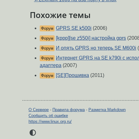
Похожие темы
GPRS SE k500i
(2006)
Форум
[kppp][se z550i] настройка gprs
(2008
Форум
И опять GPRS но теперь SE M600i
(
Форум
Интернет GPRS на SE k790i с испо
Форум
адаптера
(2007)
[SE]Прошивка
(2011)
Форум
О Сервере
-
Правила форума
-
Разметка Markdown
Сообщить об ошибке
https://www.linux.org.ru/