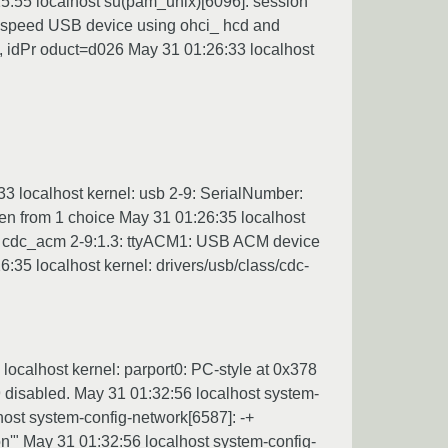
25:55 localhost su(pam_unix)[6096]: session
ull speed USB device using ohci_ hcd and
, idPr oduct=d026 May 31 01:26:33 localhost
3 localhost kernel: usb 2-9: SerialNumber:
en from 1 choice May 31 01:26:35 localhost
l: cdc_acm 2-9:1.3: ttyACM1: USB ACM device
:35 localhost kernel: drivers/usb/class/cdc-
localhost kernel: parport0: PC-style at 0x378
 disabled. May 31 01:32:56 localhost system-
host system-config-network[6587]: -+
n'" May 31 01:32:56 localhost system-config-