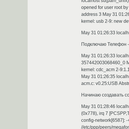
localhost su(pam_unix)[
opened for user root by
address 3 May 31 01:26
kernel: usb 2-9: new d
May 31 01:26:33 localh
Подключаю Телефон -
May 31 01:26:33 localh
357442003068460_0 May 
kernel: cdc_acm 2-9:1
May 31 01:26:35 localho
acm.c: v0.25:USB Abst
Начинаю создавать со
May 31 01:28:46 localho
(0x778), irq 7 [PCSPP,
config-network[6587]: -
//etc/ppp/peers/megafo