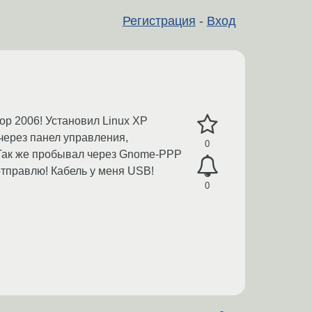
Регистрация
-
Вход
top 2006! Установил Linux XP
через панел управления,
0
! Так же пробывал через Gnome-PPP
отправлю! Кабель у меня USB!
0