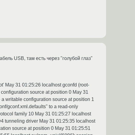
кабель USB, там есть через "голубой глаз"
ot' May 31 01:25:26 localhost gconfd (root-
 configuration source at position 0 May 31
 a writable configuration source at position 1
nf/gconf.xml.defaults" to a read-only
rotocol family 10 May 31 01:25:27 localhost
v4 tunneling driver May 31 01:25:35 localhost
ration source at position 0 May 31 01:25:51