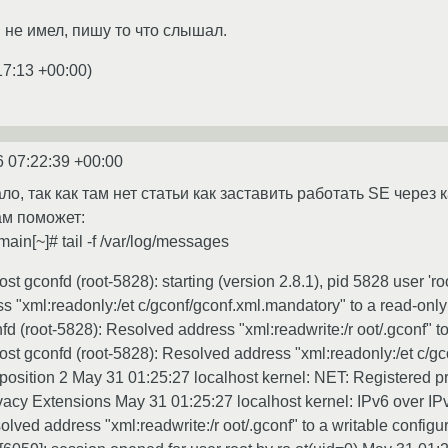
м не имел, пишу то что слышал.
17:13 +00:00
)
6 07:22:39 +00:00
ало, так как там нет статьи как заставить работать SE через 
ам поможет:
ain[~]# tail -f /var/log/messages
t gconfd (root-5828): starting (version 2.8.1), pid 5828 user 'ro
 "xml:readonly:/et c/gconf/gconf.xml.mandatory" to a read-only
d (root-5828): Resolved address "xml:readwrite:/r oot/.gconf" to
st gconfd (root-5828): Resolved address "xml:readonly:/et c/gco
 position 2 May 31 01:25:27 localhost kernel: NET: Registered p
ivacy Extensions May 31 01:25:27 localhost kernel: IPv6 over IP
olved address "xml:readwrite:/r oot/.gconf" to a writable configu