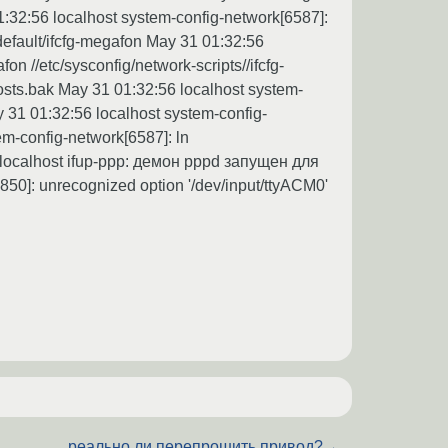
:32:56 localhost system-config-network[6587]:
/default/ifcfg-megafon May 31 01:32:56
on //etc/sysconfig/network-scripts//ifcfg-
osts.bak May 31 01:32:56 localhost system-
ay 31 01:32:56 localhost system-config-
tem-config-network[6587]: ln
:59 localhost ifup-ppp: демон pppd запущен для
50]: unrecognized option '/dev/input/ttyACM0'
реально ли перепрошить привод?
→