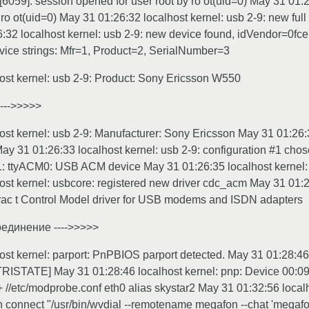
6059]: session opened for user root by ro ot(uid=0) May 31 01:
 ro ot(uid=0) May 31 01:26:32 localhost kernel: usb 2-9: new f
:32 localhost kernel: usb 2-9: new device found, idVendor=0fce
evice strings: Mfr=1, Product=2, SerialNumber=3
ost kernel: usb 2-9: Product: Sony Ericsson W550
--->>>>>
ost kernel: usb 2-9: Manufacturer: Sony Ericsson May 31 01:26:3
31 01:26:33 localhost kernel: usb 2-9: configuration #1 chos
.1: ttyACM0: USB ACM device May 31 01:26:35 localhost kerne
st kernel: usbcore: registered new driver cdc_acm May 31 01:26
rac t Control Model driver for USB modems and ISDN adapters
единение ---->>>>>
st kernel: parport: PnPBIOS parport detected. May 31 01:28:46 
TRISTATE] May 31 01:28:46 localhost kernel: pnp: Device 00:09
+ //etc/modprobe.conf eth0 alias skystar2 May 31 01:32:56 local
n connect "/usr/bin/wvdial --remotename megafon --chat 'megafo