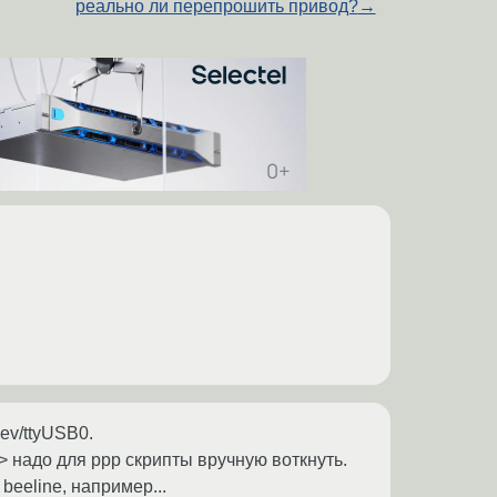
реально ли перепрошить привод?
→
ev/ttyUSB0.
> надо для ppp скрипты вручную воткнуть.
beeline, например...