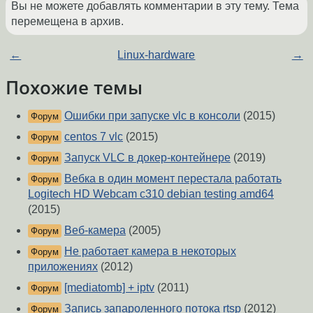
Вы не можете добавлять комментарии в эту тему. Тема
перемещена в архив.
←
Linux-hardware
→
Похожие темы
Ошибки при запуске vlc в консоли
(2015)
Форум
centos 7 vlc
(2015)
Форум
Запуск VLC в докер-контейнере
(2019)
Форум
Вебка в один момент перестала работать
Форум
Logitech HD Webcam c310 debian testing amd64
(2015)
Веб-камера
(2005)
Форум
Не работает камера в некоторых
Форум
приложениях
(2012)
[mediatomb] + iptv
(2011)
Форум
Запись запароленного потока rtsp
(2012)
Форум