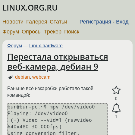
LINUX.ORG.RU
Новости
Галерея
Статьи
Регистрация
-
Вход
Форум
Опросы
Трекер
Поиск
Форум
—
Linux-hardware
Перестала открываться
веб-камера, дебиан 9
debian
,
webcam
Раньше всё изкаробки работало такой
командой:
0
bur@bur-pc:~$ mpv /dev/video0 

Playing: /dev/video0

1
 (+) Video --vid=1 (rawvideo 
640x480 30.000fps)

Using conversion filter.
