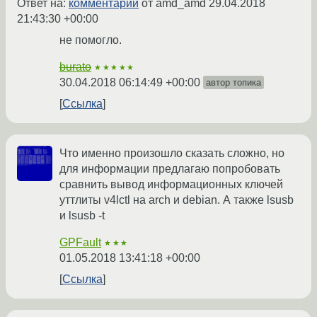
Ответ на:
комментарий
от amd_amd
29.04.2018
21:43:30 +00:00
не помогло.
burato
★★★★★
30.04.2018 06:14:49 +00:00
автор топика
Ссылка
Что именно произошло сказать сложно, но
для информации предлагаю попробовать
сравнить вывод информационных ключей
уттлиты v4lctl на arch и debian. А также lsusb
и lsusb -t
GPFault
★★★
01.05.2018 13:41:18 +00:00
Ссылка