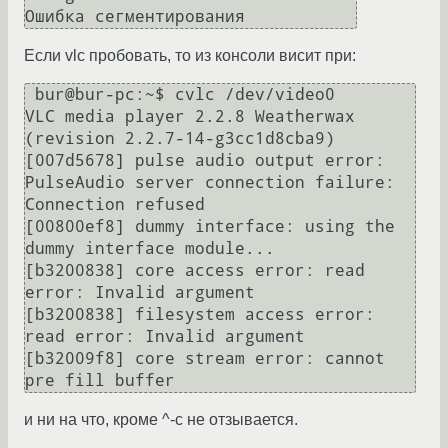
Если vlc пробовать, то из консоли висит при:
 bur@bur-pc:~$ cvlc /dev/video0 

VLC media player 2.2.8 Weatherwax 
(revision 2.2.7-14-g3cc1d8cba9)

[007d5678] pulse audio output error: 
PulseAudio server connection failure: 
Connection refused

[00800ef8] dummy interface: using the 
dummy interface module...

[b3200838] core access error: read 
error: Invalid argument

[b3200838] filesystem access error: 
read error: Invalid argument

[b32009f8] core stream error: cannot 
и ни на что, кроме ^-c не отзывается.