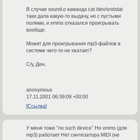
В случае sound.o каманда cat /dev/sndstat
таки дала какую-то выдачу, но с пустыми
полями, и xmms отказался проигрывать
вообще.
Может для проигрывания mp3-файлов в
системе чего-то не хватает?
С/у, Ден.
anonymous
17.11.2001 06:39:09 +00:00
Ссылка
У меня тоже "no such device" Но xmms (для
mp3) работает Нет синтезатора MIDI (не