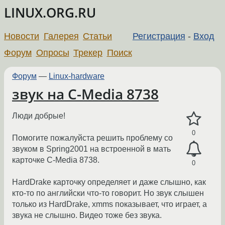
LINUX.ORG.RU
Новости
Галерея
Статьи
Регистрация
-
Вход
Форум
Опросы
Трекер
Поиск
Форум
—
Linux-hardware
звук на C-Media 8738
Люди добрые!
0
Помогите пожалуйста решить проблему со
звуком в Spring2001 на встроенной в мать
карточке C-Media 8738.
0
HardDrake карточку определяет и даже слышно, как
кто-то по английски что-то говорит. Но звук слышен
только из HardDrake, xmms показывает, что играет, а
звука не слышно. Видео тоже без звука.