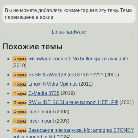
Вы не можете добавлять комментарии в эту тему. Тема
перемещена в архив.
←
Linux-hardware
→
Похожие темы
wifi iwlagn connect: No buffer space available
Форум
(2010)
SuSE & AWE128 (es1373)??????
(2001)
Форум
Linux+NVidia Optimus
(2011)
Форум
C-Media 8738
(2019)
Форум
RW & IDE-SCSI и еще parport. HEELP!!!
(2001)
Форум
Iriver mount
(2003)
Форум
Iriver mount
(2003)
Форум
Зависание при запуске. kfd: amdgpu: STONEY
Форум
not supported in kfd
(2024)