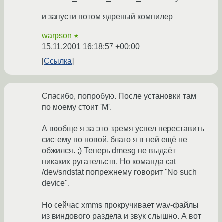
и запусти потом ядреный компилер
warpson
★
15.11.2001 16:18:57 +00:00
Ссылка
Спасибо, попробую. После установки там
по моему стоит 'M'.
А вообще я за это время успел переставить
систему по новой, благо я в ней ещё не
обжился. ;) Теперь dmesg не выдаёт
никаких ругательств. Но команда cat
/dev/sndstat попрежнему говорит "No such
device".
Но сейчас xmms прокручивает wav-файлы
из виндового раздела и звук слышно. А вот