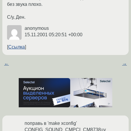
без звука плохо.
С/у, Ден.
anonymous
15.11.2001 05:20:51 +00:00
Ссылка
←
→
поправь в 'make xconfig'
CONFIG_SOUND_CMPCI_CM8738=y