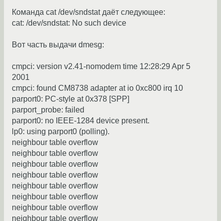
Команда cat /dev/sndstat даёт следующее:
cat: /dev/sndstat: No such device
Вот часть выдачи dmesg:
cmpci: version v2.41-nomodem time 12:28:29 Apr 5
2001
cmpci: found CM8738 adapter at io 0xc800 irq 10
parport0: PC-style at 0x378 [SPP]
parport_probe: failed
parport0: no IEEE-1284 device present.
lp0: using parport0 (polling).
neighbour table overflow
neighbour table overflow
neighbour table overflow
neighbour table overflow
neighbour table overflow
neighbour table overflow
neighbour table overflow
neighbour table overflow