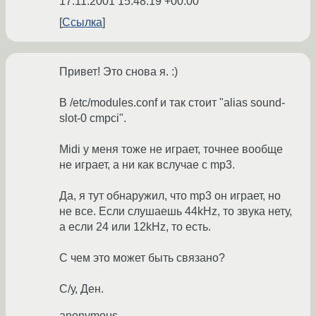
17.11.2001 15:48:19 +00:00
Ссылка
Привет! Это снова я. :)
В /etc/modules.conf и так стоит "alias sound-
slot-0 cmpci".
Midi у меня тоже не играет, точнее вообще
не играет, а ни как вслучае с mp3.
Да, я тут обнаружил, что mp3 он играет, но
не все. Если слушаешь 44kHz, то звука нету,
а если 24 или 12kHz, то есть.
С чем это может быть связано?
С/у, Ден.
anonymous