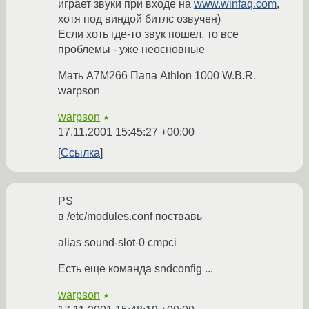
играет звуки при входе на
www.winfaq.com
,
хотя под виндой битлс озвучен)
Если хоть где-то звук пошел, то все
проблемы - уже неосновные
Мать A7M266 Папа Athlon 1000 W.B.R.
warpson
warpson
★
17.11.2001 15:45:27 +00:00
Ссылка
PS
в /etc/modules.conf поствавь
alias sound-slot-0 cmpci
Есть еще команда sndconfig ...
warpson
★