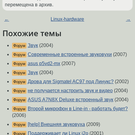
перемещена в архив.
←
Linux-hardware
→
Похожие темы
Звук
(2004)
Форум
Современные встроенные звуковухи
(2007)
Форум
asus p5vd2-mx
(2007)
Форум
Звук
(2004)
Форум
Дрова для Sigmatel AC97 под Линукс?
(2002)
Форум
не получается настроить звук и видео
(2004)
Форум
ASUS A7N8X Deluxe встроенный звук
(2004)
Форум
Второй микрофон в Line-in - работать будет?
Форум
(2006)
[help] Внешняя звуковуха
(2009)
Форум
Поддерживает ли Linux i2o
(2001)
Форум