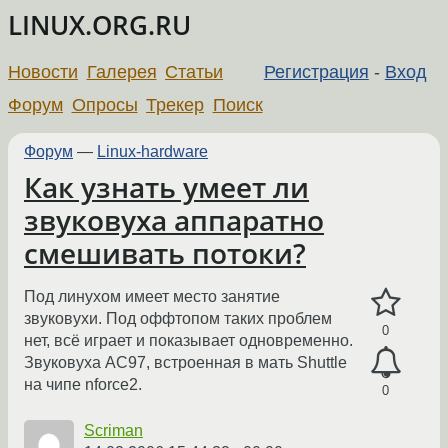
LINUX.ORG.RU
Новости
Галерея
Статьи
Регистрация
-
Вход
Форум
Опросы
Трекер
Поиск
Форум
—
Linux-hardware
Как узнать умеет ли
звуковуха аппаратно
смешивать потоки?
Под линухом имеет место занятие
звуковухи. Под оффтопом таких проблем
0
нет, всё играет и показывает одновременно.
Звуковуха AC97, встроенная в мать Shuttle
на чипе nforce2.
0
Scriman