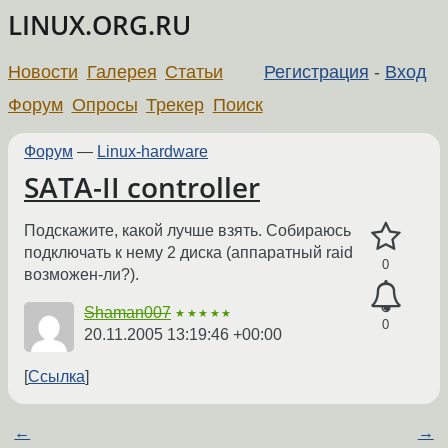
LINUX.ORG.RU
Новости
Галерея
Статьи
Регистрация
-
Вход
Форум
Опросы
Трекер
Поиск
Форум
—
Linux-hardware
SATA-II controller
Подскажите, какой лучше взять. Собираюсь
подключать к нему 2 диска (аппаратный raid
0
возможен-ли?).
Shaman007
★★★★★
0
20.11.2005 13:19:46 +00:00
Ссылка
←
→