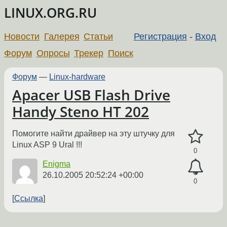
LINUX.ORG.RU
Новости
Галерея
Статьи
Регистрация
-
Вход
Форум
Опросы
Трекер
Поиск
Форум
—
Linux-hardware
Apacer USB Flash Drive
Handy Steno HT 202
Помогите найти драйвер на эту штучку для
Linux ASP 9 Ural !!!
0
Enigma
26.10.2005 20:52:24 +00:00
0
Ссылка
←
→