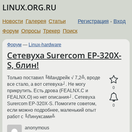
LINUX.ORG.RU
Новости
Галерея
Статьи
Регистрация
-
Вход
Форум
Опросы
Трекер
Поиск
Форум
—
Linux-hardware
Сетевуха Surercom EP-320X-
S, блин!
Только поставил ╚Мандрейк √ 7,2╩, вроде
все стало, а вот сетевуха┘. Не могу
0
прикрутить. Есть дрова (FEALNX.C и
FEALNX.O) но нет описания┘. Сетевуха
Surercom EP-320X-S. Помогите советом,
0
если можно подробнее, маленький опыт
работ с ╚Линуксами╩
anonymous