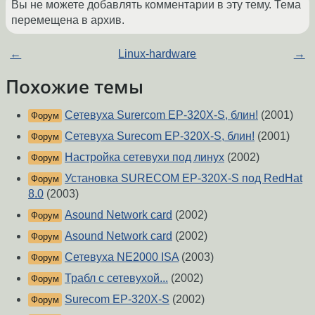
Вы не можете добавлять комментарии в эту тему. Тема
перемещена в архив.
←
Linux-hardware
→
Похожие темы
Сетевуха Surercom EP-320X-S, блин!
(2001)
Форум
Сетевуха Surecom EP-320X-S, блин!
(2001)
Форум
Настройка сетевухи под линух
(2002)
Форум
Установка SURECOM EP-320X-S под RedHat
Форум
8.0
(2003)
Asound Network card
(2002)
Форум
Asound Network card
(2002)
Форум
Сетевуха NE2000 ISA
(2003)
Форум
Трабл с сетевухой...
(2002)
Форум
Surecom EP-320X-S
(2002)
Форум