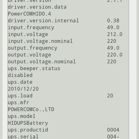
driver.version           	2.7.1

driver.version.data 	        
PowerCOMHID0.4

driver.version.internal 	0.38

input.frequency 	        49.0

input.voltage 	                212.0

input.voltage.nominal 	        220

output.frequency 	        49.0

output.voltage 	                220.0

output.voltage.nominal   	220

ups.beeper.status 	        
disabled

ups.date 	                
2010/12/20

ups.load 	                20

ups.mfr 	                
POWERCOMCo.,LTD

ups.model 	                
HIDUPSBattery

ups.productid 	                0004

ups.serial 	                004-