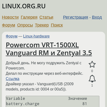
LINUX.ORG.RU
Новости
Галерея
Статьи
Регистрация
-
Вход
Форум
Опросы
Трекер
Поиск
Форум
—
Linux-hardware
Powercom VRT-1500XL
Vanguard RM и Zentyal 3.5
Добрый день. Не могу подружить Zentyal с
Powercom.
0
Делал по инструкции через веб-интерфейс.
Ссылка
Драйвер указал - Vanguard(USB (2009
1
models, products id: 0004 or 00a5)).
Variable 	          Значение

battery.charge 	                81
