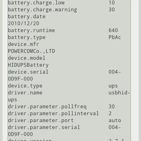
battery.charge.low 	        10

battery.charge.warning 	        30

battery.date 	                
2010/12/20

battery.runtime 	        640

battery.type 	                PbAc

device.mfr 	                
POWERCOMCo.,LTD

device.model 	                
HIDUPSBattery

device.serial 	                004-
0D9F-000

device.type 	                ups

driver.name 	                usbhid-
ups

driver.parameter.pollfreq 	30

driver.parameter.pollinterval 	2

driver.parameter.port 	        auto

driver.parameter.serial 	004-
0D9F-000
