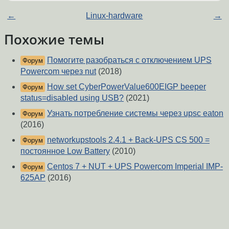
←
Linux-hardware
→
Похожие темы
Помогите разобраться с отключением UPS
Форум
Powercom через nut
(2018)
How set CyberPowerValue600EIGP beeper
Форум
status=disabled using USB?
(2021)
Узнать потребление системы через upsc eaton
Форум
(2016)
networkupstools 2.4.1 + Back-UPS CS 500 =
Форум
постоянное Low Battery
(2010)
Centos 7 + NUT + UPS Powercom Imperial IMP-
Форум
625AP
(2016)
zentyal ipip
(2015)
Форум
squid zentyal
(2012)
Форум
Zentyal Samba
(2013)
Форум