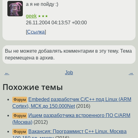
а я не пойду :)
geek
★★★
26.11.2004 04:13:57 +00:00
Ссылка
Вы не можете добавлять комментарии в эту тему. Тема
перемещена в архив.
←
Job
→
Похожие темы
Embeded разработчик C/С++ под Linux (ARM
Форум
Cortex), МСК до 150.000Net
(2016)
Ищем разработчика встроенного ПО C/ARM
Форум
(Москва)
(2012)
Вакансия: Программист C++ Linux. Москва
Форум