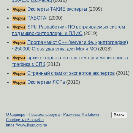
100-150 т.р.,месяц
(2016)
Эксперты ТАКИЕ эксперты
(2009)
Форум
РАБОТА!
(2000)
Форум
SPb: Разработчик ПО встраиваемых систем
Форум
под микроконтроллеры и ПЛИС
(2019)
Программист С++ (server side, криптография)
Форум
~250000 Gross удаленка для Мск и МО
(2018)
архитектор/эксперт систем dpi и мониторинга
Форум
трафика г. СПб
(2013)
Странный спам от экспертов экспертов
(2011)
Форум
Экспертам ЛОРа
(2010)
Форум
О Сервере
-
Правила форума
-
Разметка Markdown
Вверх
Сообщить об ошибке
https://www.linux.org.ru/