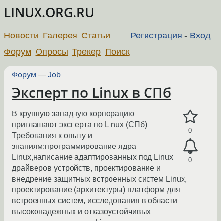
LINUX.ORG.RU
Новости
Галерея
Статьи
Регистрация
-
Вход
Форум
Опросы
Трекер
Поиск
Форум
—
Job
Эксперт по Linux в СПб
В крупную западную корпорацию
приглашают эксперта по Linux (СПб)
0
Требования к опыту и
знаниям:программирование ядра
Linux,написание адаптированных под Linux
0
драйверов устройств, проектирование и
внедрение защитных встроенных систем Linux,
проектирование (архитектуры) платформ для
встроенных систем, исследования в области
высоконадежных и отказоустойчивых