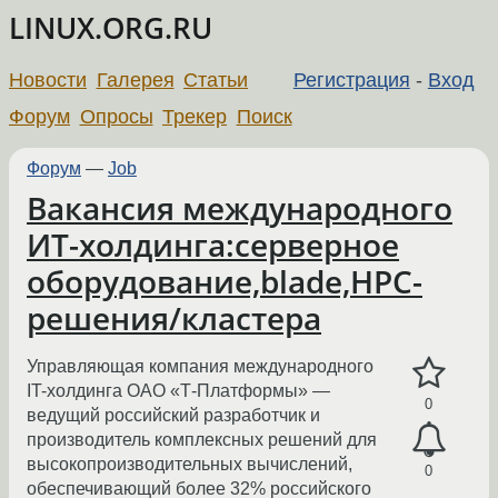
LINUX.ORG.RU
Новости
Галерея
Статьи
Регистрация
-
Вход
Форум
Опросы
Трекер
Поиск
Форум
—
Job
Вакансия международного
ИТ-холдинга:серверное
оборудование,blade,HPC-
решения/кластера
Управляющая компания международного
IT-холдинга ОАО «Т-Платформы» —
0
ведущий российский разработчик и
производитель комплексных решений для
высокопроизводительных вычислений,
0
обеспечивающий более 32% российского