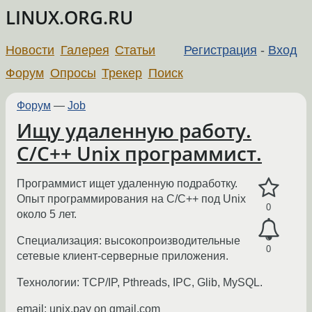
LINUX.ORG.RU
Новости
Галерея
Статьи
Регистрация
-
Вход
Форум
Опросы
Трекер
Поиск
Форум
—
Job
Ищу удаленную работу.
C/C++ Unix программист.
Программист ищет удаленную подработку.
Опыт программирования на C/C++ под Unix
0
около 5 лет.
Специализация: высокопроизводительные
0
сетевые клиент-серверные приложения.
Технологии: TCP/IP, Pthreads, IPC, Glib, MySQL.
email: unix.pay on gmail.com