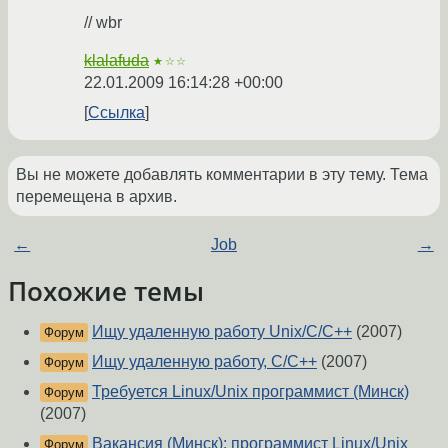
// wbr
klalafuda
★☆☆
22.01.2009 16:14:28 +00:00
Ссылка
Вы не можете добавлять комментарии в эту тему. Тема
перемещена в архив.
←
Job
→
Похожие темы
Ищу удаленную работу Unix/C/C++
(2007)
Форум
Ищу удаленную работу, С/С++
(2007)
Форум
Требуется Linux/Unix программист (Минск)
Форум
(2007)
Вакансия (Минск): программист Linux/Unix
Форум