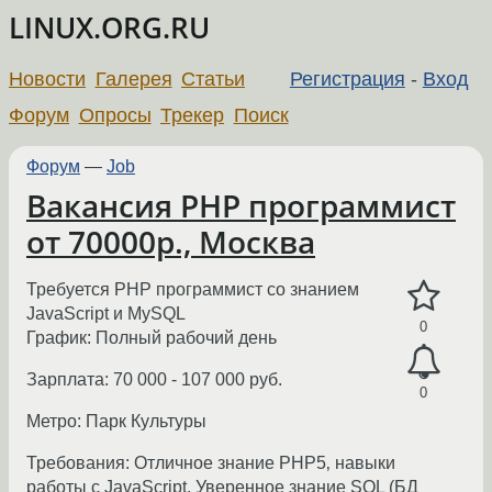
LINUX.ORG.RU
Новости
Галерея
Статьи
Регистрация
-
Вход
Форум
Опросы
Трекер
Поиск
Форум
—
Job
Вакансия PHP программист
от 70000р., Москва
Требуется PHP программист со знанием
JavaScript и MySQL
0
График: Полный рабочий день
Зарплата: 70 000 - 107 000 руб.
0
Метро: Парк Культуры
Требования: Отличное знание PHP5‚ навыки
работы с JavaScript. Уверенное знание SQL (БД