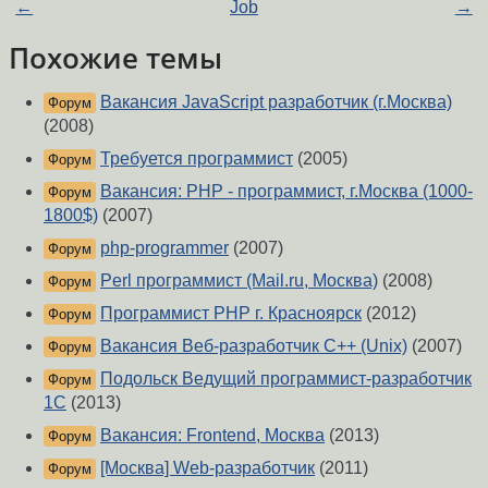
←
Job
→
Похожие темы
Вакансия JavaScript разработчик (г.Москва)
Форум
(2008)
Требуется программист
(2005)
Форум
Вакансия: PHP - программист, г.Москва (1000-
Форум
1800$)
(2007)
php-programmer
(2007)
Форум
Perl программист (Mail.ru, Москва)
(2008)
Форум
Программист PHP г. Красноярск
(2012)
Форум
Вакансия Веб-разработчик С++ (Unix)
(2007)
Форум
Подольск Ведущий программист-разработчик
Форум
1С
(2013)
Вакансия: Frontend, Москва
(2013)
Форум
[Москва] Web-разработчик
(2011)
Форум