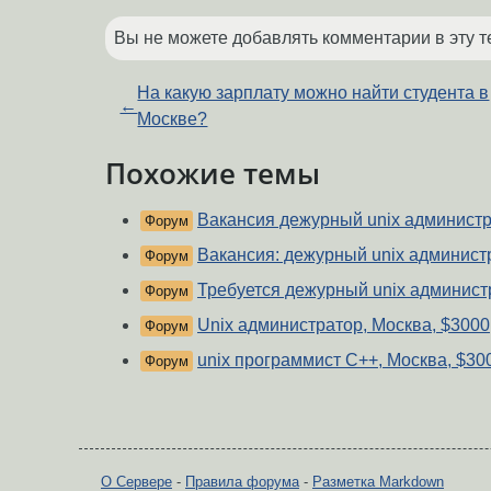
Вы не можете добавлять комментарии в эту т
На какую зарплату можно найти студента в
←
Москве?
Похожие темы
Вакансия дежурный unix админист
Форум
Вакансия: дежурный unix админист
Форум
Требуется дежурный unix админист
Форум
Unix администратор, Москва, $3000
Форум
unix программист С++, Москва, $30
Форум
О Сервере
-
Правила форума
-
Разметка Markdown