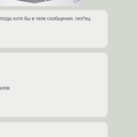
огда хотя бы в теле сообщения. пиз*ец.
иалов