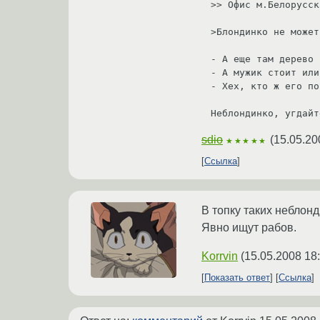
>> Офис м.Белорусск
>Блондинко не может
- А еще там дерево 
- А мужик стоит или
- Хех, кто ж его по
Неблондинко, угдайт
sdio
(
15.05.20
★★★★★
Ссылка
В топку таких неблонд
Явно ищут рабов.
Korrvin
(
15.05.2008 18
Показать ответ
Ссылка