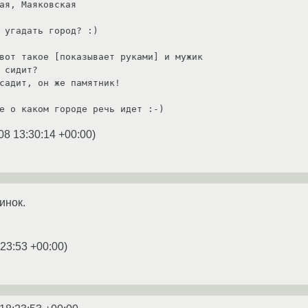
ая, Маяковская

 угадать город? :) 

вот такое [показывает руками] и мужик

 сидит?

садит, он же памятник!

е о каком городе речь идет :-)
08 13:30:14 +00:00
)
инок.
:23:53 +00:00
)