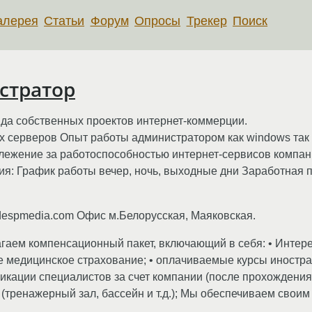
алерея
Статьи
Форум
Опросы
Трекер
Поиск
стратор
да собственных проектов интернет-коммерции.
x серверов Опыт работы администратором как windows так 
Слежение за работоспособностью интернет-сервисов комп
я: График работы вечер, ночь, выходные дни Заработная 
espmedia.com Офис м.Белорусская, Маяковская.
гаем компенсационный пакет, включающий в себя: • Интере
ое медицинское страхование; • оплачиваемые курсы иностр
икации специалистов за счет компании (после прохождения 
(тренажерный зал, бассейн и т.д.); Мы обеспечиваем своим