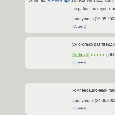
Ответ на:
комментарий
от Korrvin
15.05.2008 
не рабов, но студенто
anonymous
(
15.05.200
Ссылка
уж сколько раз тверд
AndreyKl
(
19.
★★★★★
Ссылка
компенсационный паке
anonymous
(
24.06.200
Ссылка