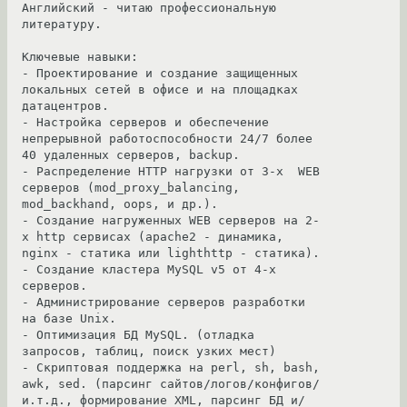
Английский - читаю профессиональную 
литературу.

Ключевые навыки:

- Проектирование и создание защищенных 
локальных сетей в офисе и на площадках 
датацентров.

- Настройка серверов и обеспечение 
непрерывной работоспособности 24/7 более 
40 удаленных серверов, backup.

- Распределение HTTP нагрузки от 3-х  WEB 
серверов (mod_proxy_balancing, 
mod_backhand, oops, и др.).

- Создание нагруженных WEB серверов на 2-
х http сервисах (apache2 - динамика, 
nginx - статика или lighthttp - статика).

- Создание кластера MySQL v5 от 4-х 
серверов.

- Администрирование серверов разработки 
на базе Unix.

- Оптимизация БД MySQL. (отладка 
запросов, таблиц, поиск узких мест)

- Скриптовая поддержка на perl, sh, bash, 
awk, sed. (парсинг сайтов/логов/конфигов/
и.т.д., формирование XML, парсинг БД и/