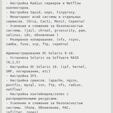
- Настройка Radius серверов и Netflow 
коллекторов.

- Настройка Squid, oops, tinyproxy.

- Мониторинг всей системы и отдельных 
сервисов. (Orca, Cacti, Monit, Скрипты)

- Усиление и слежение за безопасностью 
системы. (jail, chroot, grsecurity, pam, 
selinux, ids, обновление )

- Резервное копирование. (nfs, rsync, 
samba, fuse, scp, ftp, скрипты)

Администрирование ОС Solaris 9-10.

- Установка Solaris на Software RAID 
(0,1,5)

- Настройка ОС Solaris 10. (ipf, kernel, 
SMF, логирование, etc)

- Настройка ZFS.

- Настройка cрвисов. (apache, nginx, 
postfix, mysql, svn, ftp, nfs, radius, 
netflow)

- Настройка контейнеров/zones c 
распределенными ресурсами.

- Усиление и слежение за безопасностью 
системы. (Роли, Обновление, PAC, 
ipfilter, zones)
