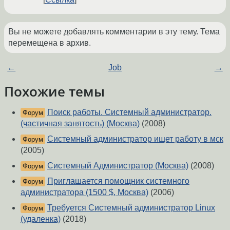
Вы не можете добавлять комментарии в эту тему. Тема
перемещена в архив.
←
Job
→
Похожие темы
Поиск работы. Системный администратор.
Форум
(частичная занятость) (Москва)
(2008)
Системный администратор ищет работу в мск
Форум
(2005)
Системный Администратор (Москва)
(2008)
Форум
Приглашается помощник системного
Форум
администратора (1500 $, Москва)
(2006)
Требуется Системный администратор Linux
Форум
(удаленка)
(2018)