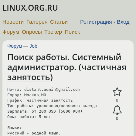
LINUX.ORG.RU
Новости
Галерея
Статьи
Регистрация
-
Вход
Форум
Опросы
Трекер
Поиск
Форум
—
Job
Поиск работы. Системный
администратор. (частичная
занятость)
Почта: distant.admin@gmail.com

Город: Москва,МО

График: частичная занятость

0
Тип работы: удаленная/возможны выезды

Зарплата: от 200 USD (5000 RUR)

Опыт работы: 5 лет

0
Языки:

Русский - родной язык.
