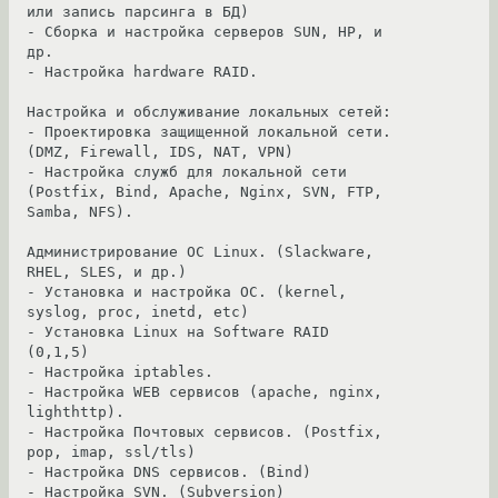
или запись парсинга в БД)

- Сборка и настройка серверов SUN, HP, и 
др.

- Настройка hardware RAID.

Настройка и обслуживание локальных сетей:

- Проектировка защищенной локальной сети. 
(DMZ, Firewall, IDS, NAT, VPN)

- Настройка служб для локальной сети 
(Postfix, Bind, Apache, Nginx, SVN, FTP, 
Samba, NFS).

Администрирование ОС Linux. (Slackware, 
RHEL, SLES, и др.)

- Установка и настройка ОС. (kernel, 
syslog, proc, inetd, etc)

- Установка Linux на Software RAID 
(0,1,5)

- Настройка iptables.

- Настройка WEB сервисов (apache, nginx, 
lighthttp).

- Настройка Почтовых сервисов. (Postfix, 
pop, imap, ssl/tls)

- Настройка DNS сервисов. (Bind)

- Настройка SVN. (Subversion)
