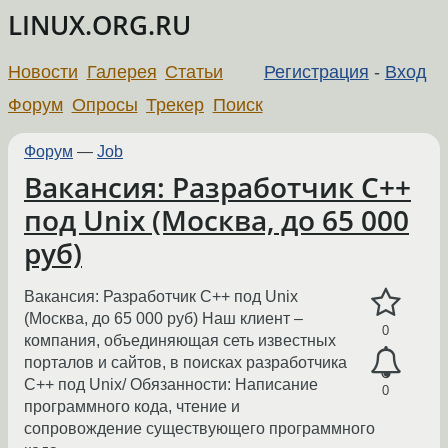
LINUX.ORG.RU
Новости
Галерея
Статьи
Регистрация
-
Вход
Форум
Опросы
Трекер
Поиск
Форум
—
Job
Вакансия: Разработчик С++
под Unix (Москва, до 65 000
руб)
Вакансия: Разработчик С++ под Unix
(Москва, до 65 000 руб) Наш клиент –
0
компания, объединяющая сеть известных
порталов и сайтов, в поисках разработчика
C++ под Unix/ Обязанности: Написание
0
программного кода, чтение и
сопровождение существующего программного