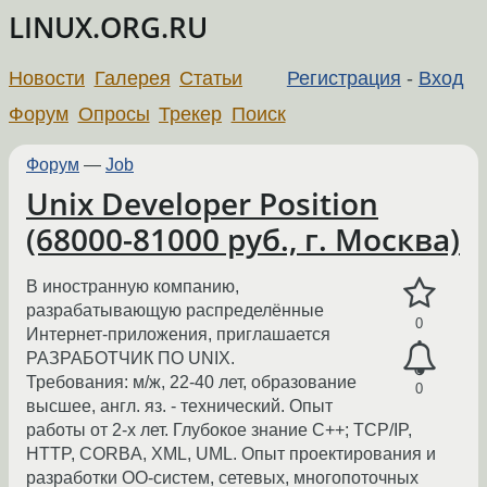
LINUX.ORG.RU
Новости
Галерея
Статьи
Регистрация
-
Вход
Форум
Опросы
Трекер
Поиск
Форум
—
Job
Unix Developer Position
(68000-81000 руб., г. Москва)
В иностранную компанию,
разрабатывающую распределённые
0
Интернет-приложения, приглашается
РАЗРАБОТЧИК ПО UNIX.
Требования: м/ж, 22-40 лет, образование
0
высшее, англ. яз. - технический. Опыт
работы от 2-х лет. Глубокое знание C++; TCP/IP,
HTTP, CORBA, XML, UML. Опыт проектирования и
разработки ОО-систем, сетевых, многопоточных