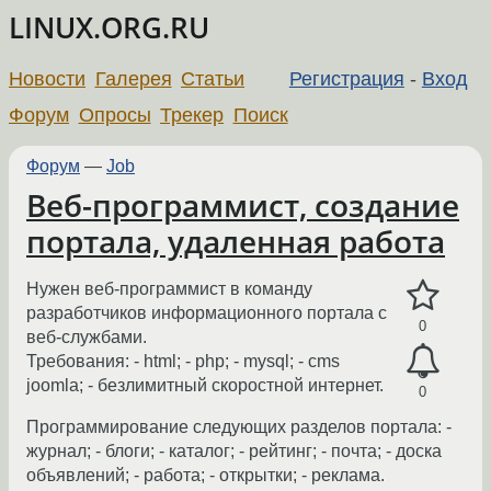
LINUX.ORG.RU
Новости
Галерея
Статьи
Регистрация
-
Вход
Форум
Опросы
Трекер
Поиск
Форум
—
Job
Веб-программист, создание
портала, удаленная работа
Нужен веб-программист в команду
разработчиков информационного портала с
0
веб-службами.
Требования: - html; - php; - mysql; - cms
joomla; - безлимитный скоростной интернет.
0
Программирование следующих разделов портала: -
журнал; - блоги; - каталог; - рейтинг; - почта; - доска
объявлений; - работа; - открытки; - реклама.