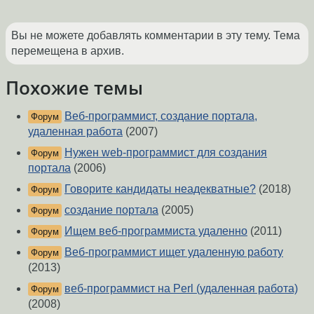
Вы не можете добавлять комментарии в эту тему. Тема
перемещена в архив.
Похожие темы
Веб-программист, создание портала,
Форум
удаленная работа
(2007)
Нужен web-программист для создания
Форум
портала
(2006)
Говорите кандидаты неадекватные?
(2018)
Форум
создание портала
(2005)
Форум
Ищем веб-программиста удаленно
(2011)
Форум
Веб-программист ищет удаленную работу
Форум
(2013)
веб-программист на Perl (удаленная работа)
Форум
(2008)