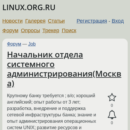
LINUX.ORG.RU
Новости
Галерея
Статьи
Регистрация
-
Вход
Форум
Опросы
Трекер
Поиск
Форум
—
Job
Начальник отдела
системного
администрирования(Москв
а)
Крупному банку требуется ; в/о; хороший
английский; опыт работы от 3 лет;
0
разработка, внедрение и поддержка
сетевой инфраструктуры банка; знание и
опыт администрирования операционных
0
систем UNIX; развитие ресурсов и