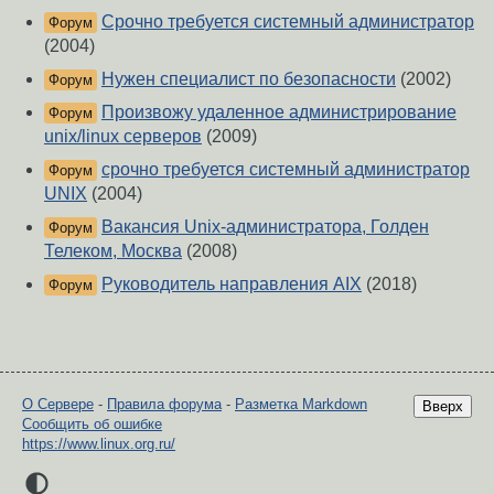
Срочно требуется системный администратор
Форум
(2004)
Нужен специалист по безопасности
(2002)
Форум
Произвожу удаленное администрирование
Форум
unix/linux серверов
(2009)
срочно требуется системный администратор
Форум
UNIX
(2004)
Вакансия Unix-администратора, Голден
Форум
Телеком, Москва
(2008)
Руководитель направления AIX
(2018)
Форум
О Сервере
-
Правила форума
-
Разметка Markdown
Вверх
Сообщить об ошибке
https://www.linux.org.ru/