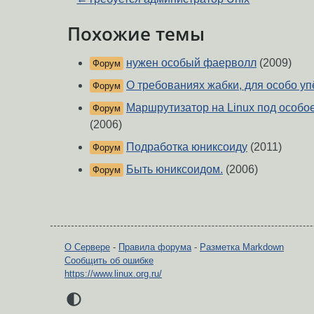
Похожие темы
нужен особый фаерволл
(2009)
Форум
О требованиях жабки, для особо уп
Форум
Маршрутизатор на Linux под особо
Форум
(2006)
Подработка юниксоиду
(2011)
Форум
Быть юниксоидом.
(2006)
Форум
О Сервере
-
Правила форума
-
Разметка Markdown
Сообщить об ошибке
https://www.linux.org.ru/