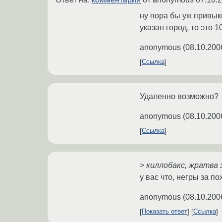
ну пора бы уж привык
указан город, то это 
anonymous
(
08.10.200
Ссылка
Удаленно возможно?
anonymous
(
08.10.200
Ссылка
> киллобакс, жратва 
у вас что, негры за п
anonymous
(
08.10.200
Показать ответ
Ссылка