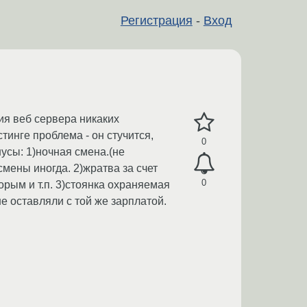
Регистрация
-
Вход
ия веб сервера никаких
стинге проблема - он стучится,
0
усы: 1)ночная смена.(не
смены иногда. 2)жратва за счет
0
орым и т.п. 3)стоянка охраняемая
е оставляли с той же зарплатой.