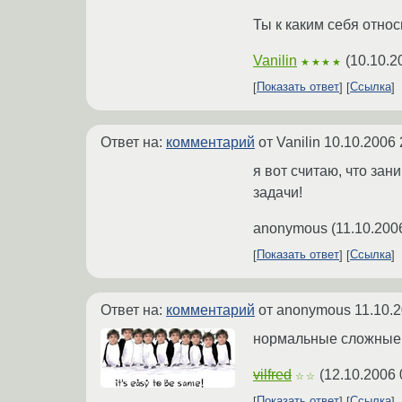
Ты к каким себя отно
Vanilin
(
10.10.2
★★★★
Показать ответ
Ссылка
Ответ на:
комментарий
от Vanilin
10.10.2006 
я вот считаю, что за
задачи!
anonymous
(
11.10.200
Показать ответ
Ссылка
Ответ на:
комментарий
от anonymous
11.10.
нормальные сложные о
vilfred
(
12.10.2006 
☆☆
Показать ответ
Ссылка