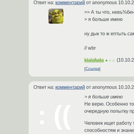
Ответ на:
комментарий
от anonymous
10.10.
>> А ты что, невъ%бен
> я больше имею
ну дык то ж ептыть сам
// wbr
klalafuda
(
10.10.
★☆☆
Ссылка
Ответ на:
комментарий
от anonymous
10.10.
> я больше имею
Не верю. Особенно то
очередную попытку пр
Человек ищет работу т
способностям и знания