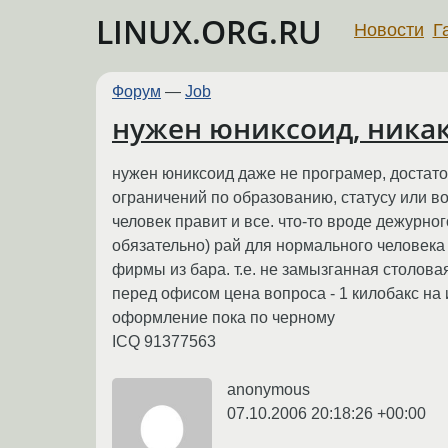
LINUX.ORG.RU
Новости
Г
Форум
—
Job
нужен юниксоид, ника
нужен юниксоид даже не програмер, достато
ограничений по образованию, статусу или возр
человек правит и все. что-то вроде дежурн
обязательно) рай для нормального человека 
фирмы из бара. т.е. не замызганная столова
перед офисом цена вопроса - 1 килобакс на 
оформление пока по черному
ICQ 91377563
anonymous
07.10.2006 20:18:26 +00:00