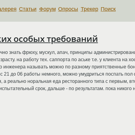
алерея
Статьи
Форум
Опросы
Трекер
Поиск
ких особых требований
чно знать фрюху, мускул, апач, принципы администрирован
асту. на работу тех. саппорта по аське т.е. у клиента на хо
ого инженера называть можно по разному приятственные бон
с 21 до 06 работы немного, можно умудриться поспать пол 
я, а реально норальная еда ресторанного типа с первым, вт
испытательный срок, дальше - по результатам. пока никого н