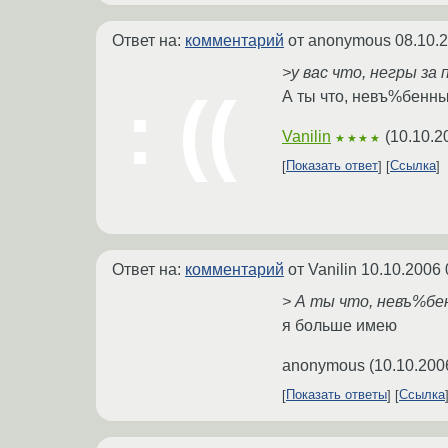
Ответ на:
комментарий
от anonymous
08.10.
>у вас что, негры з
А ты что, невъ%бенный
Vanilin
(
10.10.2
★★★★
Показать ответ
Ссылка
Ответ на:
комментарий
от Vanilin
10.10.2006 
> А ты что, невъ%бен
я больше имею
anonymous
(
10.10.200
Показать ответы
Ссылка