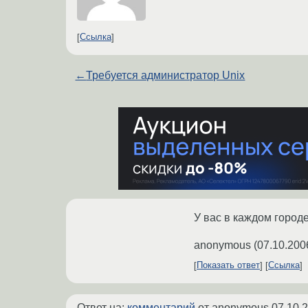
Ссылка
←
Требуется администратор Unix
У вас в каждом город
anonymous
(
07.10.200
Показать ответ
Ссылка
Ответ на:
комментарий
от anonymous
07.10.