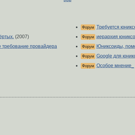
Требуется юниксо
Форум
ёртых.
(2007)
иерархия юниксо
Форум
е требование провайдера
Юниксоиды, помо
Форум
Google для юник
Форум
Особое мнение_
Форум