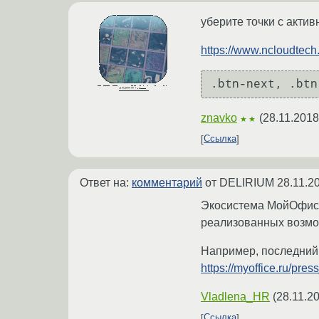
уберите точки с акти
https://www.ncloudtech.
znavko
(
28.11.2018
★★
Ссылка
Ответ на:
комментарий
от DELIRIUM
28.11.2
Экосистема МойОфис 
реализованных возмо
Например, последний
https://myoffice.ru/pre
Vladlena_HR
(
28.11.2
Ссылка