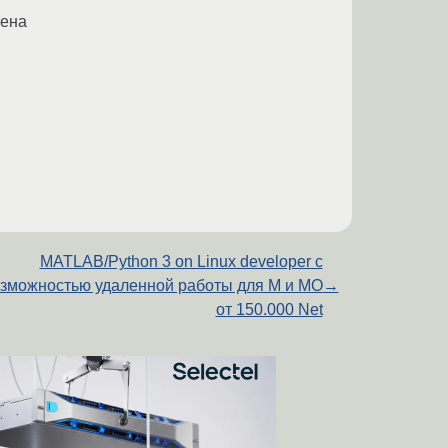
лена
MATLAB/Python 3 on Linux developer с
зможностью удаленной работы для М и МО
→
от 150.000 Net