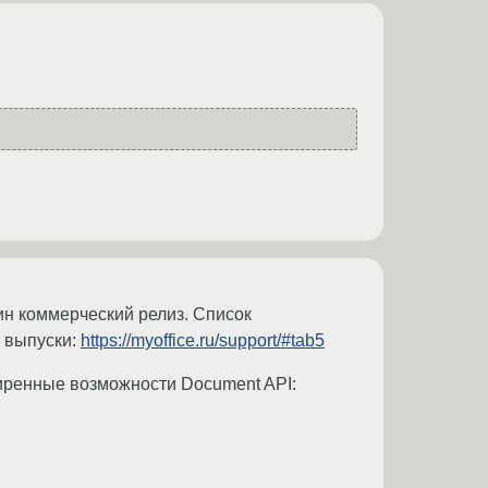
н коммерческий релиз. Список
 выпуски:
https://myoffice.ru/support/#tab5
ренные возможности Document API: