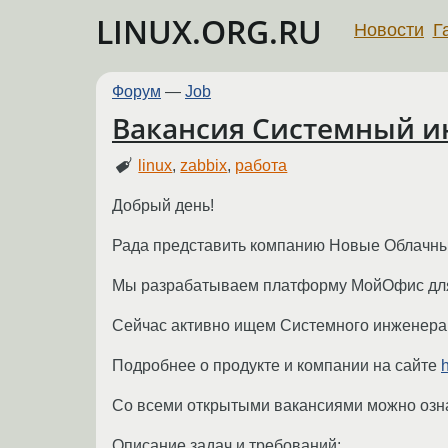
LINUX.ORG.RU
Новости
Г
Форум
—
Job
Вакансия Системный инже
linux
,
zabbix
,
работа
Добрый день!
Рада представить компанию Новые Облачные
Мы разрабатываем платформу МойОфис для 
Сейчас активно ищем Системного инженера 
Подробнее о продукте и компании на сайте
h
Со всеми открытыми вакансиями можно озн
Описание задач и требований: