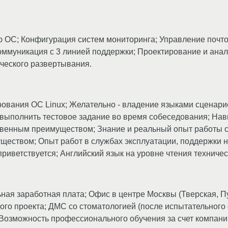
 ОС; Конфигурация систем мониторинга; Управление почт
оммуникация с 3 линией поддержки; Проектирование и ана
ческого развертывания.
ования ОС Linux; Желательно - владение языками сценариев
ь выполнить тестовое задание во время собеседования; Н
твенным преимуществом; Знание и реальный опыт работы с
еством; Опыт работ в службах эксплуатации, поддержки н
риветствуется; Английский язык на уровне чтения техниче
ая заработная плата; Офис в центре Москвы (Тверская, Пу
ого проекта; ДМС со стоматологией (после испытательного
Возможность профессионального обучения за счет компани