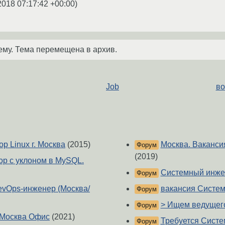
2018 07:17:42 +00:00
)
ему. Тема перемещена в архив.
Job
во
р Linux г. Москва
(2015)
Москва. Ваканси
Форум
(2019)
р с уклоном в MySQL.
Системный инжене
Форум
evOps-инженер (Москва/
вакансия Систем
Форум
> Ищем ведущего 
Форум
 Москва Офис
(2021)
Требуется Систе
Форум