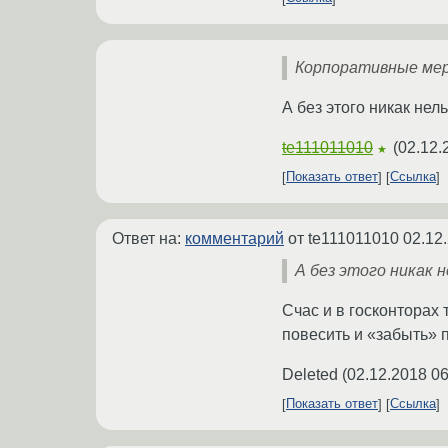
Корпоративные ме
А без этого никак нел
te111011010
(
02.12.
★
Показать ответ
Ссылка
Ответ на:
комментарий
от te111011010
02.12
А без этого никак н
Счас и в госконторах
повесить и «забыть» 
Deleted
(
02.12.2018 06
Показать ответ
Ссылка