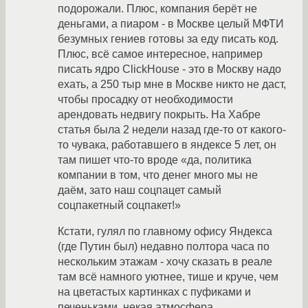
подорожали. Плюс, компания берёт не
деньгами, а пиаром - в Москве целый МФТИ
безумных гениев готовы за еду писать код.
Плюс, всё самое интересное, например
писать ядро ClickHouse - это в Москву надо
ехать, а 250 тыр мне в Москве никто не даст,
чтобы просадку от необходимости
арендовать недвигу покрыть. На Хабре
статья была 2 недели назад где-то от какого-
то чувака, работавшего в яндексе 5 лет, он
там пишет что-то вроде «да, политика
компании в том, что денег много мы не
даём, зато наш соцпацет самый
соцпакетный соцпакет!»
Кстати, гулял по главному офису Яндекса
(где Путин был) недавно полтора часа по
нескольким этажам - хочу сказать в реале
там всё намного уютнее, тише и круче, чем
на цветастых картинках с пуфиками и
печеньками, некая атмосфера