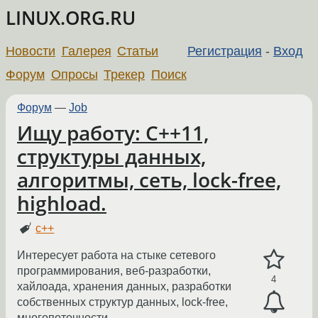
LINUX.ORG.RU
Новости
Галерея
Статьи
Регистрация
-
Вход
Форум
Опросы
Трекер
Поиск
Форум
—
Job
Ищу работу: C++11,
структуры данных,
алгоритмы, сеть, lock-free,
highload.
c++
Интересует работа на стыке сетевого
программирования, веб-разработки,
4
хайлоада, хранения данных, разработки
собственных структур данных, lock-free,
многопоточности.