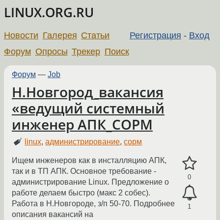
LINUX.ORG.RU
Новости
Галерея
Статьи
Регистрация
-
Вход
Форум
Опросы
Трекер
Поиск
Форум
—
Job
Н.Новгород_вакансия
«ведущий системный
инженер АПК_СОРМ
linux
,
администрирование
,
сорм
Ищем инженеров как в инсталляцию АПК,
так и в ТП АПК. Основное требование -
0
администрирование Linux. Предложение о
работе делаем быстро (макс 2 собес).
Работа в Н.Новгороде, з/п 50-70. Подробнее
1
описания вакансий на