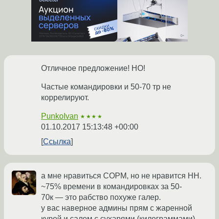
Отличное предложение! НО!
Частые командировки и 50-70 тр не
коррелируют.
PunkoIvan
★★★★
01.10.2017 15:13:48 +00:00
Ссылка
а мне нравиться СОРМ, но не нравится НН.
~75% времени в командировках за 50-
70к — это рабство похуже галер.
у вас наверное админы прям с жаренной
курой и салом с сухарями (килограммами)