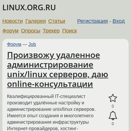
LINUX.ORG.RU
Новости
Галерея
Статьи
Регистрация
-
Вход
Форум
Опросы
Трекер
Поиск
Форум
—
Job
Произвожу удаленное
администрирование
unix/linux серверов, даю
online-консультации
Квалифицированный IT-специалист
производит удалённые настройку и
0
администрирование unix/linux серверов.
Имеется опыт создания и многолетнего
администрирования инфраструктуры
0
Интернет-провайдеров, хостинг-