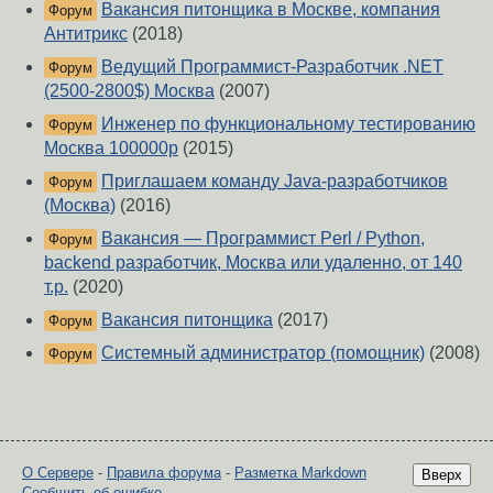
Вакансия питонщика в Москве, компания
Форум
Антитрикс
(2018)
Ведущий Программист-Разработчик .NET
Форум
(2500-2800$) Москва
(2007)
Инженер по функциональному тестированию
Форум
Москва 100000р
(2015)
Приглашаем команду Java-разработчиков
Форум
(Москва)
(2016)
Вакансия — Программист Perl / Python,
Форум
backend разработчик, Москва или удаленно, от 140
т.р.
(2020)
Вакансия питонщика
(2017)
Форум
Системный администратор (помощник)
(2008)
Форум
О Сервере
-
Правила форума
-
Разметка Markdown
Вверх
Сообщить об ошибке