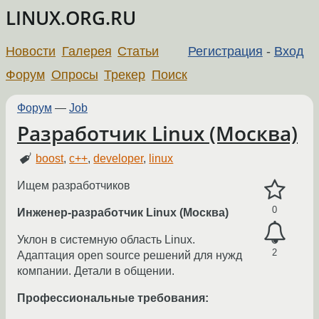
LINUX.ORG.RU
Новости
Галерея
Статьи
Регистрация
-
Вход
Форум
Опросы
Трекер
Поиск
Форум
—
Job
Разработчик Linux (Москва)
boost
,
c++
,
developer
,
linux
Ищем разработчиков
0
Инженер-разработчик Linux (Москва)
Уклон в системную область Linux.
2
Адаптация open source решений для нужд
компании. Детали в общении.
Профессиональные требования: