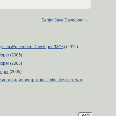
Senior Java Developer
→
System/Embedded Developer (МСК)
(2012)
loper
(2005)
loper
(2005)
oper
(2005)
емного администратора Unix-Like систем в
Вверх