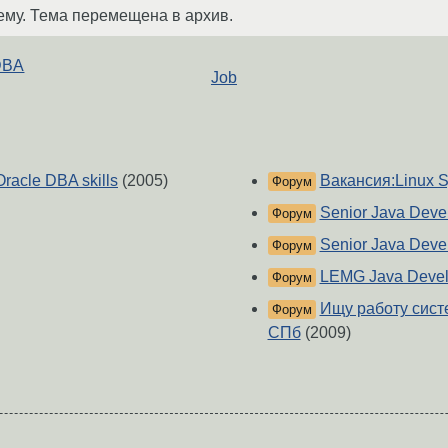
ему. Тема перемещена в архив.
 DBA
Job
racle DBA skills
(2005)
Вакансия:Linux 
Форум
Senior Java Deve
Форум
Senior Java Deve
Форум
LEMG Java Devel
Форум
Ищу работу сист
Форум
СПб
(2009)