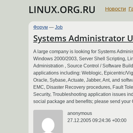
LINUX.ORG.RU
Новости
Г
Форум
—
Job
Systems Administrator U
A large company is looking for Systems Administr
Windows 2000/2003, Server Shell Scripting, L
Administration , Source Control / Software Buil
applications including: Weblogic, Epicentric/Vig
Oracle, Sybase, Actuate, Jabber, Ant, and sof
EMC, Disaster Recovery procedures, Fault Toler
Security, Troubleshooting application issues in
social package and benefits; please send yo
anonymous
27.12.2005 09:24:36 +00:00