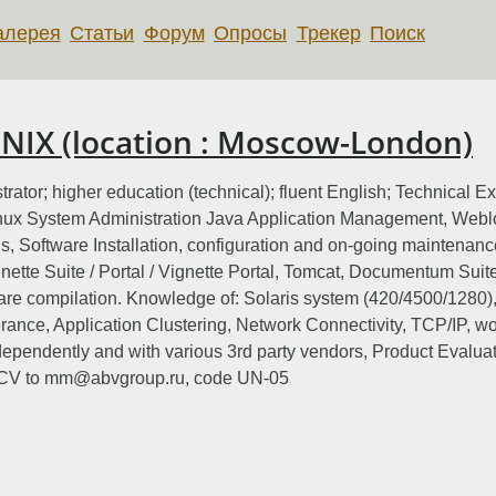
алерея
Статьи
Форум
Опросы
Трекер
Поиск
NIX (location : Moscow-London)
ator; higher education (technical); fluent English; Technical Ex
inux System Administration Java Application Management, Webl
ds, Software Installation, configuration and on-going maintenanc
nette Suite / Portal / Vignette Portal, Tomcat, Documentum Suite
tware compilation. Knowledge of: Solaris system (420/4500/128
ance, Application Clustering, Network Connectivity, TCP/IP, wo
dependently and with various 3rd party vendors, Product Evaluat
ur CV to mm@abvgroup.ru, code UN-05