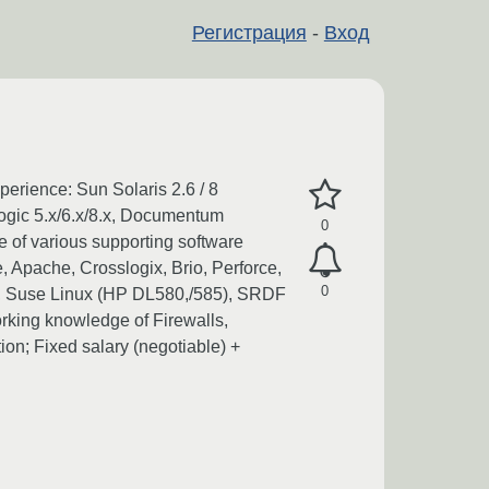
Регистрация
-
Вход
perience: Sun Solaris 2.6 / 8
ogic 5.x/6.x/8.x, Documentum
0
e of various supporting software
, Apache, Crosslogix, Brio, Perforce,
0
0), Suse Linux (HP DL580,/585), SRDF
rking knowledge of Firewalls,
ion; Fixed salary (negotiable) +