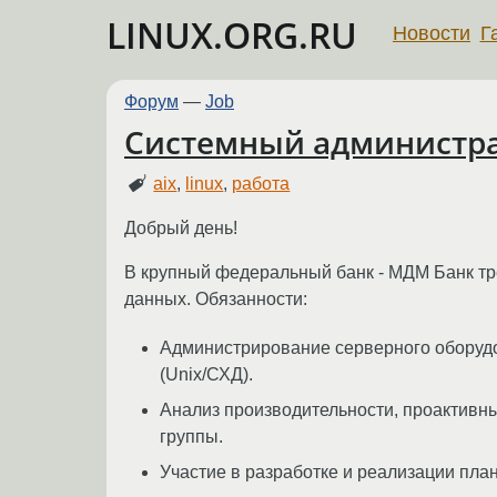
LINUX.ORG.RU
Новости
Г
Форум
—
Job
Системный администрат
aix
,
linux
,
работа
Добрый день!
В крупный федеральный банк - МДМ Банк тр
данных. Обязанности:
Администрирование серверного оборудо
(Unix/СХД).
Анализ производительности, проактивн
группы.
Участие в разработке и реализации пла