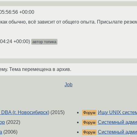
05:56:56 +00:00
 как обычно, всё зависит от общего опыта. Присылате резю
:04:24 +00:00
)
автор топика
ему. Тема перемещена в архив.
Job
DBA (г. Новосибирск)
(2015)
Ищу UNIX систе
Форум
ор
(2022)
Системный админ
Форум
а
(2006)
Системный админ
Форум