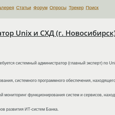
алерея
Статьи
Форум
Опросы
Трекер
Поиск
ор Unix и СХД (г. Новосибирск
ебуется системный администратор (главный эксперт) по Un
вания, системного программного обеспечения, находящегос
ый мониторинг функционирования систем и сервисов, наход
нов развития ИТ-систем Банка.