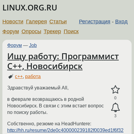
LINUX.ORG.RU
Новости
Галерея
Статьи
Регистрация
-
Вход
Форум
Опросы
Трекер
Поиск
Форум
—
Job
Ищу работу: Программист
C++, Новосибирск
c++
,
работа
Здравствуй уважаемый All,
0
в феврале возвращаюсь в родной
Новосибирск. В связи с этим встает вопрос
по поиску работы.
3
Собственно, резюме на HeadHunterе:
http://hh.ru/resume/2de0c400000239182f0039ed1f6f32