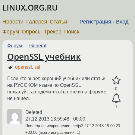
LINUX.ORG.RU
Новости
Галерея
Статьи
Регистрация
-
Вход
Форум
Опросы
Трекер
Поиск
Форум
—
General
OpenSSL учебник
openssl
,
ssl
Если кто знает, хороший учебник или статьи
на РУССКОМ языке по OpenSSL
0
пожалуйста поделитесь! в нете и на форуме
не нашёл.
1
Deleted
27.12.2013 13:59:48 +00:00
Последнее исправление: cetjs2
27.12.2013 19:00:23
+00:00
(всего исправлений: 1)