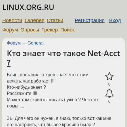
LINUX.ORG.RU
Новости
Галерея
Статьи
Регистрация
-
Вход
Форум
Опросы
Трекер
Поиск
Форум
—
General
Кто знает что такое Net-Acct
?
Блин, поставил, а хрен знает что с ним
делать, как работает !!!!
0
Кто-нибудь знает ?
Расскажите !!!!
Может там скрипты писать нужно ? Чего-то
0
ломы ....
ЗЫ Для чего он нужен, я знаю, только вот как мне
его настроить, что-бы все красиво было ?