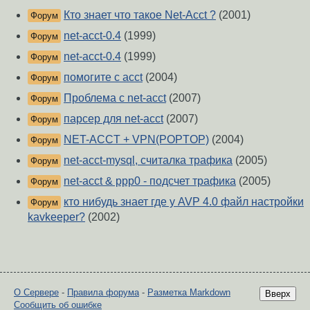
Кто знает что такое Net-Acct ?
(2001)
Форум
net-acct-0.4
(1999)
Форум
net-acct-0.4
(1999)
Форум
помогите с acct
(2004)
Форум
Проблема с net-acct
(2007)
Форум
парсер для net-acct
(2007)
Форум
NET-ACCT + VPN(POPTOP)
(2004)
Форум
net-acct-mysql, считалка трафика
(2005)
Форум
net-acct & ppp0 - подсчет трафика
(2005)
Форум
кто нибудь знает где у AVP 4.0 файл настройки
Форум
kavkeeper?
(2002)
О Сервере
-
Правила форума
-
Разметка Markdown
Вверх
Сообщить об ошибке