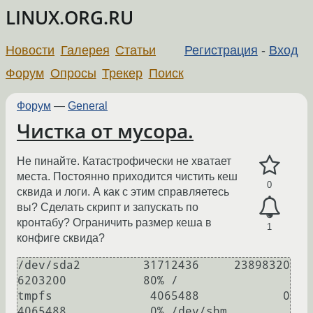
LINUX.ORG.RU
Новости
Галерея
Статьи
Регистрация
-
Вход
Форум
Опросы
Трекер
Поиск
Форум
—
General
Чистка от мусора.
Не пинайте. Катастрофически не хватает
места. Постоянно приходится чистить кеш
0
сквида и логи. А как с этим справляетесь
вы? Сделать скрипт и запускать по
кронтабу? Ограничить размер кеша в
1
конфиге сквида?
/dev/sda2         31712436     23898320   
6203200           80% /

tmpfs              4065488            0   