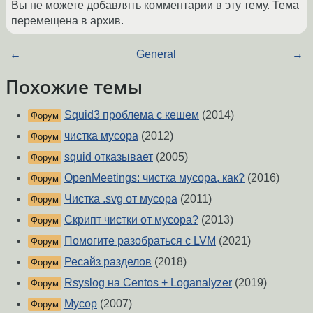
Вы не можете добавлять комментарии в эту тему. Тема
перемещена в архив.
←
General
→
Похожие темы
Squid3 проблема с кешем
(2014)
Форум
чистка мусора
(2012)
Форум
squid отказывает
(2005)
Форум
OpenMeetings: чистка мусора, как?
(2016)
Форум
Чистка .svg от мусора
(2011)
Форум
Скрипт чистки от мусора?
(2013)
Форум
Помогите разобраться с LVM
(2021)
Форум
Ресайз разделов
(2018)
Форум
Rsyslog на Centos + Loganalyzer
(2019)
Форум
Мусор
(2007)
Форум