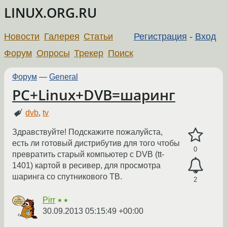
LINUX.ORG.RU
Новости
Галерея
Статьи
Регистрация
-
Вход
Форум
Опросы
Трекер
Поиск
Форум
—
General
PC+Linux+DVB=шаринг
dvb
,
tv
Здравствуйте! Подскажите пожалуйста,
есть ли готовый дистрибутив для того чтобы
0
превратить старый компьютер с DVB (tt-
1401) картой в ресивер, для просмотра
шаринга со спутникового ТВ.
2
Pirr
★★
30.09.2013 05:15:49 +00:00