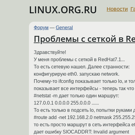
LINUX.ORG.RU
Новости
Г
Форум
—
General
Проблемы с сеткой в Re
Здравствуйте!
У меня проблемы с сеткой в RedHat7.1...
То есть сетевую нашел. Далее странности:
конфигурирую eth0. запускаю network.
Почему-то ifconfig показывает только lo, и толь
показывает все интерфейсы - теперь так что
#netstat -rn дает только один маршрут:
127.0.0.1 0.0.0.0 255.0.0.0 ......
То есть только в подсеть lo, попытки руками
#route add -net 192.168.2.0 netmask 255.255.2
то есть просто маршрут в сеть интерфейса et
дает ошибку SIOCADDRT: Invalid argument