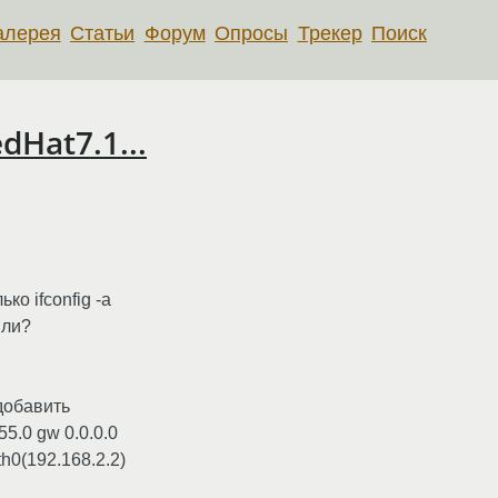
алерея
Статьи
Форум
Опросы
Трекер
Поиск
dHat7.1...
ко ifconfig -a
 ли?
 добавить
55.0 gw 0.0.0.0
h0(192.168.2.2)