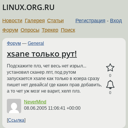
LINUX.ORG.RU
Новости
Галерея
Статьи
Регистрация
-
Вход
Форум
Опросы
Трекер
Поиск
Форум
—
General
xsane только рут!
Подскажите плз, чет весь нет изрыл...
установил сканер лпт, под рутом
0
запускается xsane как только в юзера сразу
пишет нет девайса! где каких прав добавить,
а то чет уж мозг не варит, хелп плз.
0
NeverMind
08.06.2005 11:06:41 +00:00
Ссылка