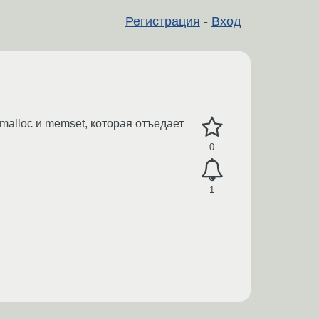
Регистрация
-
Вход
malloc и memset, которая отъедает
0
1