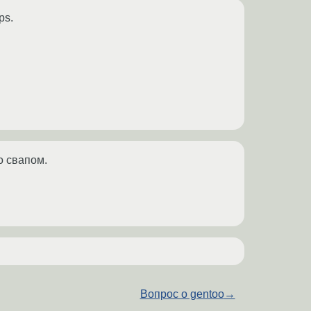
ps.
о свапом.
Вопрос о gentoo
→