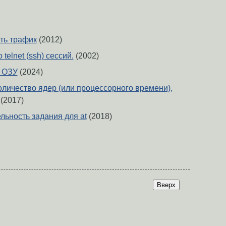
ить трафик
(2012)
telnet (ssh) сессий.
(2002)
 ОЗУ
(2024)
оличество ядер (или процессорного времени),
(2017)
льность задания для at
(2018)
Вверх