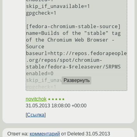
skip_if_unavailable=1

gpgcheck=1

[fedora-chromium-stable-source]

name=Builds of the "stable" tag 
of the Chromium Web Browser - 
Source

baseurl=http://repos.fedorapeople
.org/repos/spot/chromium-
stable/fedora-$releasever/SRPMS

enabled=0

skip_if_unavailable=1

Развернуть
novitchok
★★★★★
31.05.2013 18:08:00 +00:00
Ссылка
Ответ на:
комментарий
от Deleted
31.05.2013