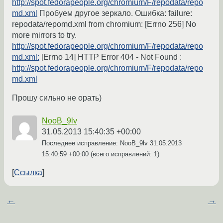
http://spot.fedorapeople.org/chromium/F/repodata/repo
md.xml
Пробуем другое зеркало. Ошибка: failure:
repodata/repomd.xml from chromium: [Errno 256] No
more mirrors to try.
http://spot.fedorapeople.org/chromium/F/repodata/repo
md.xml:
[Errno 14] HTTP Error 404 - Not Found :
http://spot.fedorapeople.org/chromium/F/repodata/repo
md.xml
Прошу сильно не орать)
NooB_9lv
31.05.2013 15:40:35 +00:00
Последнее исправление: NooB_9lv
31.05.2013
15:40:59 +00:00
(всего исправлений: 1)
Ссылка
←
→