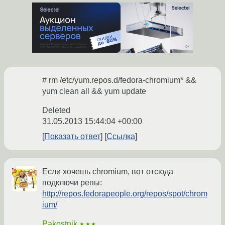
# rm /etc/yum.repos.d/fedora-chromium* &&
yum clean all && yum update
Deleted
31.05.2013 15:44:04 +00:00
Показать ответ
Ссылка
Если хочешь chromium, вот отсюда
подключи репы:
http://repos.fedorapeople.org/repos/spot/chrom
ium/
Pakostnik
★★★