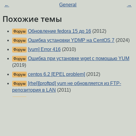
←
General
→
Похожие темы
Обновление fedora 15 до 16
(2012)
Форум
Ошибка установки YDMP на CentOS 7
(2024)
Форум
[yum] Error 416
(2010)
Форум
Ошибка при установке wget с помощью YUM
Форум
(2019)
centos 6.2 [EPEL problem]
(2012)
Форум
[rhel][proftpd] yum не обновляется из FTP-
Форум
репозитория в LAN
(2011)
Fedora 18 думает, что она Fedora 20
(2013)
Форум
Centos 7 не устанавливаются пакеты
(2017)
Форум
Проблемы с репозиториями
(2018)
Форум
file2ban fedora
(2014)
Форум