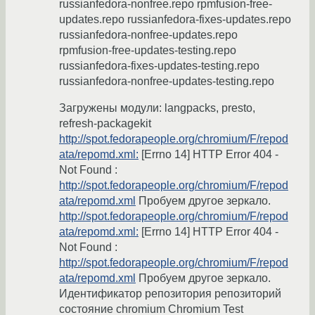
russianfedora-nonfree.repo rpmfusion-free-
updates.repo russianfedora-fixes-updates.repo
russianfedora-nonfree-updates.repo
rpmfusion-free-updates-testing.repo
russianfedora-fixes-updates-testing.repo
russianfedora-nonfree-updates-testing.repo
Загружены модули: langpacks, presto,
refresh-packagekit
http://spot.fedorapeople.org/chromium/F/repod
ata/repomd.xml:
[Errno 14] HTTP Error 404 -
Not Found :
http://spot.fedorapeople.org/chromium/F/repod
ata/repomd.xml
Пробуем другое зеркало.
http://spot.fedorapeople.org/chromium/F/repod
ata/repomd.xml:
[Errno 14] HTTP Error 404 -
Not Found :
http://spot.fedorapeople.org/chromium/F/repod
ata/repomd.xml
Пробуем другое зеркало.
Идентификатор репозитория репозиторий
состояние chromium Chromium Test