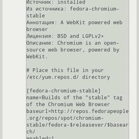
Источник: installed

Из источника: fedora-chromium-
stable

Аннотация: A WebKit powered web 
browser

Лицензия: BSD and LGPLv2+

Описание: Chromium is an open-
source web browser, powered by 
WebKit.

# Place this file in your 
/etc/yum.repos.d/ directory

[fedora-chromium-stable]

name=Builds of the "stable" tag 
of the Chromium Web Browser

baseurl=http://repos.fedorapeople
.org/repos/spot/chromium-
stable/fedora-$releasever/$basear
ch/

enabled=1
