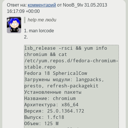
Ответ на:
комментарий
от NooB_9lv
31.05.2013
16:17:09 +00:00
help me люди
1. man lorcode
2.
lsb_release -rsci && yum info 
chromium && cat 
/etc/yum.repos.d/fedora-chromium-
stable.repo 

Fedora 18 SphericalCow

Загружены модули: langpacks, 
presto, refresh-packagekit

Установленные пакеты

Название: chromium

Архитектура: x86_64

Версия: 25.0.1364.172

Выпуск: 1.fc18

Объем: 125 M
