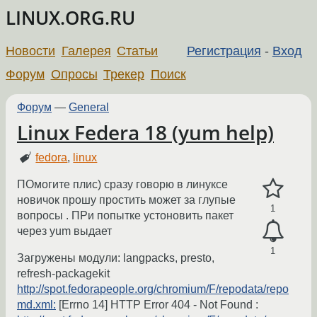
LINUX.ORG.RU
Новости
Галерея
Статьи
Регистрация
-
Вход
Форум
Опросы
Трекер
Поиск
Форум
—
General
Linux Federa 18 (yum help)
fedora
,
linux
ПОмогите плис) сразу говорю в линуксе
новичок прошу простить может за глупые
1
вопросы . ПРи попытке устоновить пакет
через yum выдает
1
Загружены модули: langpacks, presto,
refresh-packagekit
http://spot.fedorapeople.org/chromium/F/repodata/repo
md.xml:
[Errno 14] HTTP Error 404 - Not Found :