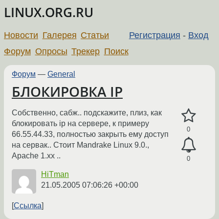
LINUX.ORG.RU
Новости
Галерея
Статьи
Регистрация
-
Вход
Форум
Опросы
Трекер
Поиск
Форум
—
General
БЛОКИРОВКА IP
Собственно, сабж.. подскажите, плиз, как
блокировать ip на сервере, к примеру
0
66.55.44.33, полностью закрыть ему доступ
на сервак.. Стоит Mandrake Linux 9.0.,
Apache 1.xx ..
0
HiTman
21.05.2005 07:06:26 +00:00
Ссылка