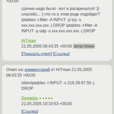
+00:00
срочно надо было - вот и раскричался! :))
спасибо... :) что-то в этом роде подойдет?
iptables -t filter -A INPUT -p tcp -s
xxx.xxx.xxx.xxx -j DROP iptables -t filter -A
INPUT -p udp -s xxx.xxx.xxx.xxx -j DROP
HiTman
21.05.2005 08:43:35 +00:00
автор топика
Показать ответ
Ссылка
Ответ на:
комментарий
от HiTman
21.05.2005
08:43:35 +00:00
/sbin/iptables -I INPUT -s 216.39.97.50 -j
DROP
Demetrio
★★★★★
21.05.2005 10:10:53 +00:00
Ссылка