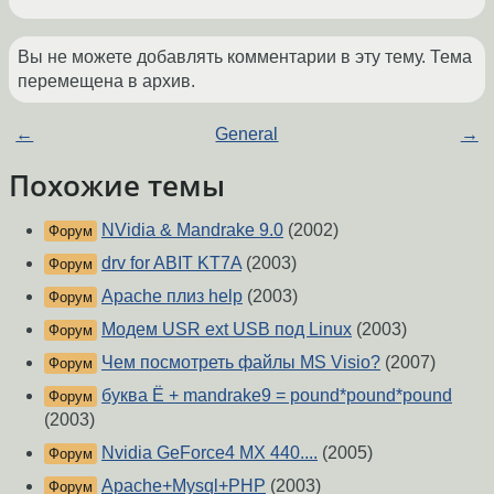
Вы не можете добавлять комментарии в эту тему. Тема
перемещена в архив.
←
General
→
Похожие темы
NVidia & Mandrake 9.0
(2002)
Форум
drv for ABIT KT7A
(2003)
Форум
Apache плиз help
(2003)
Форум
Модем USR ext USB под Linux
(2003)
Форум
Чем посмотреть файлы MS Visio?
(2007)
Форум
буква Ё + mandrake9 = pound*pound*pound
Форум
(2003)
Nvidia GeForce4 MX 440....
(2005)
Форум
Apache+Mysql+PHP
(2003)
Форум