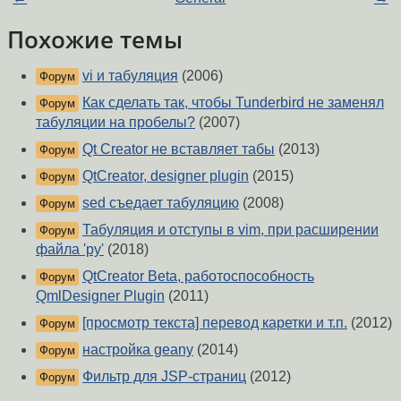
Похожие темы
vi и табуляция
(2006)
Форум
Как сделать так, чтобы Tunderbird не заменял
Форум
табуляции на пробелы?
(2007)
Qt Creator не вставляет табы
(2013)
Форум
QtCreator, designer plugin
(2015)
Форум
sed съедает табуляцию
(2008)
Форум
Табуляция и отступы в vim, при расширении
Форум
файла 'py'
(2018)
QtCreator Beta, работоспособность
Форум
QmlDesigner Plugin
(2011)
[просмотр текста] перевод каретки и т.п.
(2012)
Форум
настройка geany
(2014)
Форум
Фильтр для JSP-страниц
(2012)
Форум