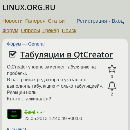
LINUX.ORG.RU
Новости
Галерея
Статьи
Регистрация
-
Вход
Форум
Опросы
Трекер
Поиск
Форум
—
General
Табуляции в QtCreator
QtCreator упорно заменяет табуляцию на
пробелы.
0
В настройках редактора я указал что
выполнять табуляцию «только табуляцией».
Реакции ноль.
2
Кто-то сталкивался?
Stahl
★★☆
23.05.2013 12:40:49 +00:00
Ссылка