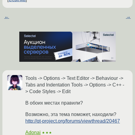
←
→
Tools -> Options -> Text Editor -> Behaviour ->
Tabs and Indentation Tools -> Options -> C++ -
> Code Styles -> Edit
В обоих местах правили?
Возможно, эта тема поможет, находили?
http://qt-project.org/forums/viewthread/20467
Adonai
★★★