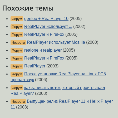
Похожие темы
gentoo + RealPlayer 10
(2005)
Форум
RealPlayer использует ...
(2002)
Форум
RealPlayer и FireFox
(2005)
Форум
RealPlayer использует Mozilla
(2000)
Новости
realone и realplayer
(2005)
Форум
RealPlayer и FireFox
(2005)
Форум
RealPlayer
(2003)
Форум
После установки RealPlayer на Linux FC5
Форум
пропал звук
(2006)
как записать поток, который проигрывает
Форум
RealPlayer?
(2003)
Выпущен релиз RealPlayer 11 и Helix Player
Новости
11
(2008)