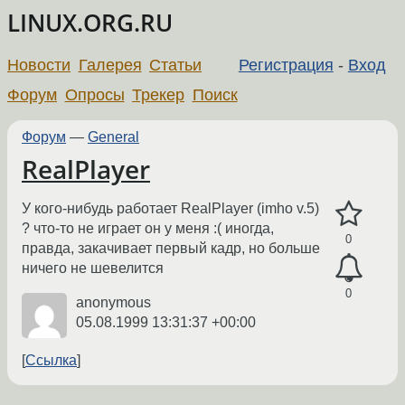
LINUX.ORG.RU
Новости
Галерея
Статьи
Регистрация
-
Вход
Форум
Опросы
Трекер
Поиск
Форум
—
General
RealPlayer
У кого-нибудь работает RealPlayer (imho v.5)
? что-то не играет он у меня :( иногда,
0
правда, закачивает первый кадр, но больше
ничего не шевелится
0
anonymous
05.08.1999 13:31:37 +00:00
Ссылка