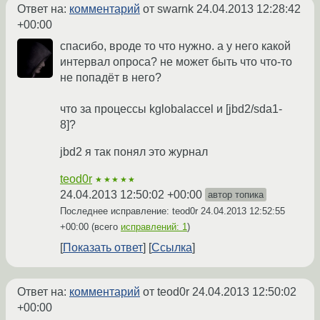
Ответ на:
комментарий
от swarnk
24.04.2013 12:28:42
+00:00
спасибо, вроде то что нужно. а у него какой
интервал опроса? не может быть что что-то
не попадёт в него?
что за процессы kglobalaccel и [jbd2/sda1-
8]?
jbd2 я так понял это журнал
teod0r
★★★★★
24.04.2013 12:50:02 +00:00
автор топика
Последнее исправление: teod0r
24.04.2013 12:52:55
+00:00
(всего
исправлений: 1
)
Показать ответ
Ссылка
Ответ на:
комментарий
от teod0r
24.04.2013 12:50:02
+00:00