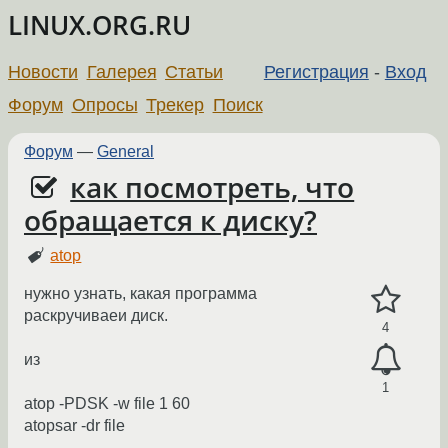
LINUX.ORG.RU
Новости
Галерея
Статьи
Регистрация
-
Вход
Форум
Опросы
Трекер
Поиск
Форум
—
General
как посмотреть, что
обращается к диску?
atop
нужно узнать, какая программа
раскручиваеи диск.
4
из
1
atop -PDSK -w file 1 60
atopsar -dr file