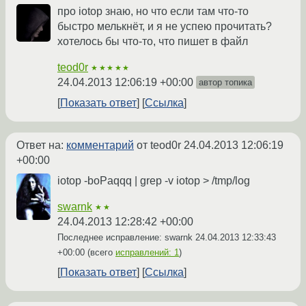
про iotop знаю, но что если там что-то
быстро мелькнёт, и я не успею прочитать?
хотелось бы что-то, что пишет в файл
teod0r
★★★★★
24.04.2013 12:06:19 +00:00
автор топика
Показать ответ
Ссылка
Ответ на:
комментарий
от teod0r
24.04.2013 12:06:19
+00:00
iotop -boPaqqq | grep -v iotop > /tmp/log
swarnk
★★
24.04.2013 12:28:42 +00:00
Последнее исправление: swarnk
24.04.2013 12:33:43
+00:00
(всего
исправлений: 1
)
Показать ответ
Ссылка