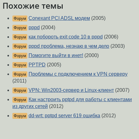
Похожие темы
Conexant PCI ADSL модем
(2005)
Форум
pppd
(2004)
Форум
как побороть exit code 10 в pppd
(2006)
Форум
pppd проблема, незнаю в чем дело
(2003)
Форум
Помогите выйти в инет!
(2000)
Форум
PPTPD
(2005)
Форум
Проблемы с подключением к VPN серверу
Форум
(2011)
VPN: Win2003-сервер и Linux-клиент
(2007)
Форум
Как настроить pptpd для работы с клиентами
Форум
из других сетей
(2012)
dd-wrt: pptpd server 619 ошибка
(2012)
Форум