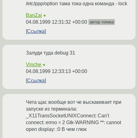
/etc/ppp/option тама тока одна команда - lock
BanZaj
★
04.08.1999 12:31:32 +00:00
автор топика
Ссылка
Залуди туда debug 31
Vinche
★
04.08.1999 12:33:13 +00:00
Ссылка
Чета щас вообще вот че выскакивает при
запуске из терминала:
_X11TransSocketUNIXConnect: Can't
connect: errno = 2 Gtk-WARNING **: cannot
open display: :0 В чем глюк