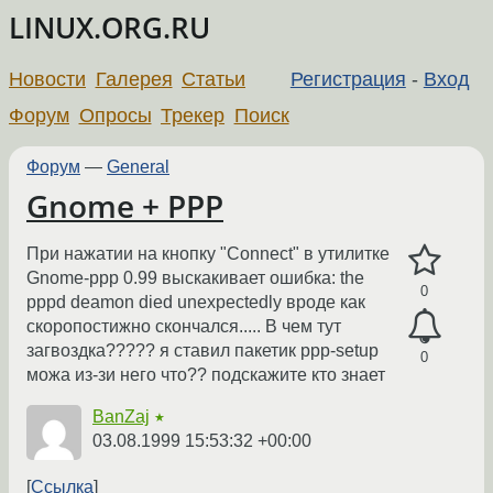
LINUX.ORG.RU
Новости
Галерея
Статьи
Регистрация
-
Вход
Форум
Опросы
Трекер
Поиск
Форум
—
General
Gnome + PPP
При нажатии на кнопку "Connect" в утилитке
Gnome-ppp 0.99 выскакивает ошибка: the
0
pppd deamon died unexpectedly вроде как
скоропостижно скончался..... В чем тут
загвоздка????? я ставил пакетик ppp-setup
0
можа из-зи него что?? подскажите кто знает
BanZaj
★
03.08.1999 15:53:32 +00:00
Ссылка