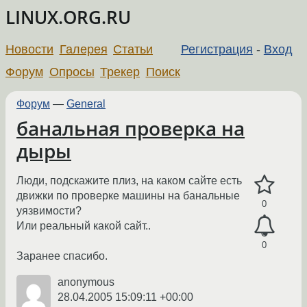
LINUX.ORG.RU
Новости
Галерея
Статьи
Регистрация
-
Вход
Форум
Опросы
Трекер
Поиск
Форум
—
General
банальная проверка на
дыры
Люди, подскажите плиз, на каком сайте есть
движки по проверке машины на банальные
0
уязвимости?
Или реальный какой сайт..
0
Заранее спасибо.
anonymous
28.04.2005 15:09:11 +00:00