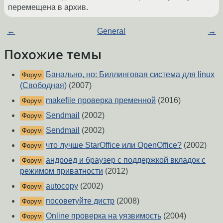
перемещена в архив.
←
General
→
Похожие темы
Банально, но: Биллинговая система для linux
Форум
(Свободная)
(2007)
makefile проверка пременной
(2016)
Форум
Sendmail
(2002)
Форум
Sendmail
(2002)
Форум
что лучше StarOffice или OpenOffice?
(2002)
Форум
андроед и браузер с поддержкой вкладок с
Форум
режимом приватности
(2012)
autocopy
(2002)
Форум
посоветуйте дистр
(2008)
Форум
Online проверка на уязвимость
(2004)
Форум