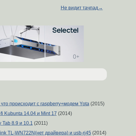
Не видит тачпад
→
что происходит с raspberry+модем Yota
(2015)
i Kubunta 14.04 и Mint 17
(2014)
Tab 8.9 и 10.1
(2011)
ink TL-WN722N(нет драйвера) и usb-rj45
(2014)