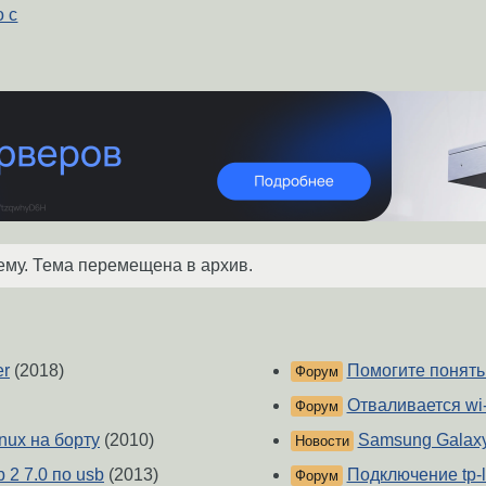
о с
ему. Тема перемещена в архив.
er
(2018)
Помогите понять 
Форум
Отваливается wi-f
Форум
nux на борту
(2010)
Samsung Galaxy 
Новости
 2 7.0 по usb
(2013)
Подключение tp-l
Форум