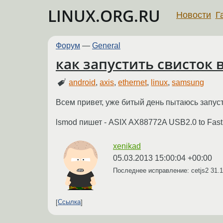
LINUX.ORG.RU
Новости
Г
Форум
—
General
как запустить свисток 
android
,
axis
,
ethernet
,
linux
,
samsung
Всем привет, уже битый день пытаюсь запуст
lsmod пишет - ASIX AX88772A USB2.0 to Fast 
xenikad
05.03.2013 15:00:04 +00:00
Последнее исправление: cetjs2
31.1
Ссылка