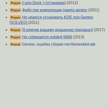
Cairo Dock :\ (установка)
(2012)
Форум
Фейл при компиляции пакета gentoo
(2021)
Форум
Не удается установить KDE под Gentoo
Форум
[SOLVED]
(2011)
Я emerge вашему вращение придавал!
(2017)
Форум
Не собирается pykde4-9999
(2013)
Форум
Gentoo, ошибка сборки net-libs/webkit-gtk-
Форум
2.28.4
(2020)
При установке KDE в gentoo
(2014)
Форум
Не собирается emerald
(2015)
Форум
О Сервере
-
Правила форума
-
Разметка Markdown
Вверх
Сообщить об ошибке
https://www.linux.org.ru/