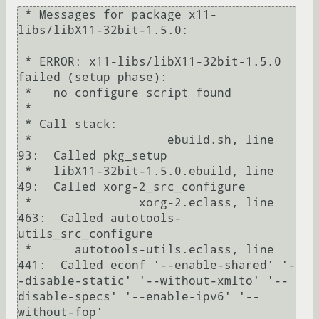
 * Messages for package x11-
libs/libX11-32bit-1.5.0:

 * ERROR: x11-libs/libX11-32bit-1.5.0 
failed (setup phase):

 *   no configure script found

 * 

 * Call stack:

 *                   ebuild.sh, line  
93:  Called pkg_setup

 *   libX11-32bit-1.5.0.ebuild, line  
49:  Called xorg-2_src_configure

 *               xorg-2.eclass, line 
463:  Called autotools-
utils_src_configure

 *      autotools-utils.eclass, line 
441:  Called econf '--enable-shared' '-
-disable-static' '--without-xmlto' '--
disable-specs' '--enable-ipv6' '--
without-fop'
