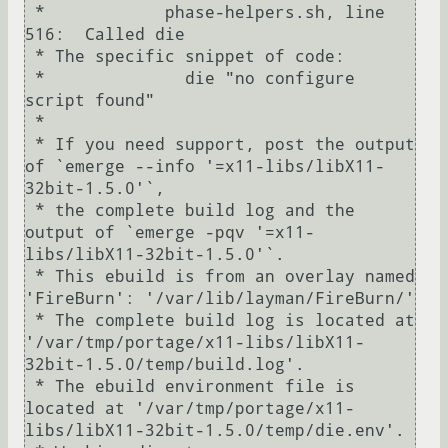
 *            phase-helpers.sh, line 
516:  Called die

 * The specific snippet of code:

 *              die "no configure 
script found"

 * 

 * If you need support, post the output 
of `emerge --info '=x11-libs/libX11-
32bit-1.5.0'`,

 * the complete build log and the 
output of `emerge -pqv '=x11-
libs/libX11-32bit-1.5.0'`.

 * This ebuild is from an overlay named 
'FireBurn': '/var/lib/layman/FireBurn/'

 * The complete build log is located at 
'/var/tmp/portage/x11-libs/libX11-
32bit-1.5.0/temp/build.log'.

 * The ebuild environment file is 
located at '/var/tmp/portage/x11-
libs/libX11-32bit-1.5.0/temp/die.env'.
