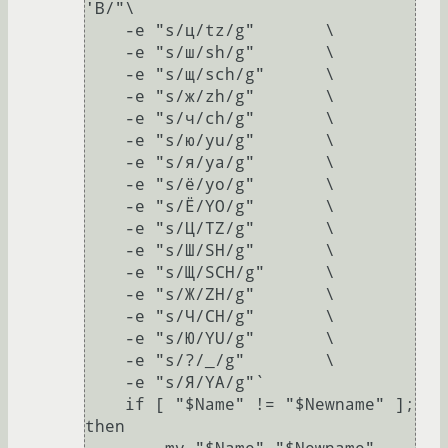
'B/"\

    -e "s/ц/tz/g"	\

    -e "s/ш/sh/g"	\

    -e "s/щ/sch/g"	\

    -e "s/ж/zh/g"	\

    -e "s/ч/ch/g"	\

    -e "s/ю/yu/g"	\

    -e "s/я/ya/g"	\

    -e "s/ё/yo/g"	\

    -e "s/Ё/YO/g"	\

    -e "s/Ц/TZ/g"	\

    -e "s/Ш/SH/g"	\

    -e "s/Щ/SCH/g"	\

    -e "s/Ж/ZH/g"	\

    -e "s/Ч/CH/g"	\

    -e "s/Ю/YU/g"	\

    -e "s/?/_/g"	\

    -e "s/Я/YA/g"`

    if [ "$Name" != "$Newname" ]; 
then
