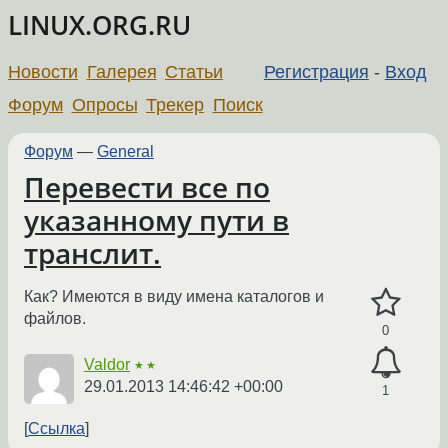
LINUX.ORG.RU
Новости
Галерея
Статьи
Регистрация
-
Вход
Форум
Опросы
Трекер
Поиск
Форум
—
General
Перевести все по
указанному пути в
транслит.
Как? Имеются в виду имена каталогов и
файлов.
0
Valdor
★★
29.01.2013 14:46:42 +00:00
1
Ссылка