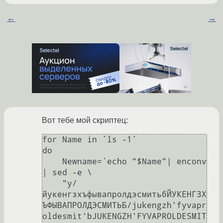
←
→
Вот тебе мой скриптец:
for Name in `ls -1`

do

    Newname=`echo "$Name"| enconv 
| sed -e \

    "y/
йукенгзхъфывапролдэсмитьбЙУКЕНГЗХ
ЪФЫВАПРОЛДЭСМИТЬБ/jukengzh'fyvapr
oldesmit'bJUKENGZH'FYVAPROLDESMIT