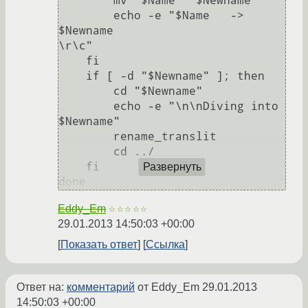
        mv "$Name" "$Newname"

	echo -e "$Name   ->    
$Newname                             
\r\c"

    fi

    if [ -d "$Newname" ]; then

	cd "$Newname"

	echo -e "\n\nDiving into 
$Newname"

	rename_translit

	cd ../

    fi

Развернуть
Eddy_Em
☆☆☆☆☆
29.01.2013 14:50:03 +00:00
Показать ответ
Ссылка
Ответ на:
комментарий
от Eddy_Em
29.01.2013
14:50:03 +00:00