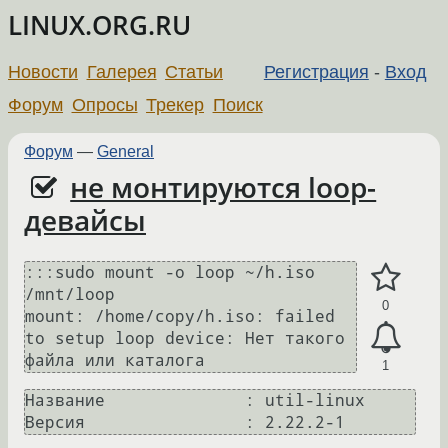
LINUX.ORG.RU
Новости
Галерея
Статьи
Регистрация
-
Вход
Форум
Опросы
Трекер
Поиск
Форум
—
General
не монтируются loop-
девайсы
:::sudo mount -o loop ~/h.iso 
/mnt/loop 

0
mount: /home/copy/h.iso: failed 
to setup loop device: Нет такого 
1
Название              : util-linux
