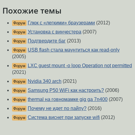
Похожие темы
Глюк с «легкими» браузерами
(2012)
Форум
Установка с винчестера
(2007)
Форум
Подтвердите баг
(2013)
Форум
USB flash стала маунтиться как read-only
Форум
(2005)
LXC guest mount -o loop Operation not permitted
Форум
(2021)
Nvidia 340 arch
(2021)
Форум
Samsung P50 WiFi как настроить?
(2006)
Форум
thermal на говномамке gig ga 7n400
(2007)
Форум
Почему не идет по пайпу?
(2016)
Форум
Система виснет при запуске wifi
(2012)
Форум