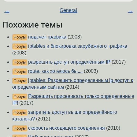
←
General
→
Похожие темы
подсчет трафика
(2008)
Форум
iptables и блокировка зарубежного трафика
Форум
(2008)
разрешить доступ определённым IP
(2017)
Форум
route, как хотелось бы....
(2003)
Форум
iptables: Разрешить определенным ip доступ к
Форум
определенным сайтам
(2014)
Разрешить присваивать только определенные
Форум
IP!
(2017)
запретить доступ выше определённого
Форум
каталога?
(2012)
скорость исходящего соединения
(2010)
Форум