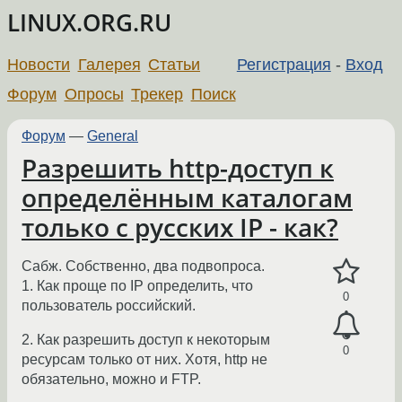
LINUX.ORG.RU
Новости
Галерея
Статьи
Регистрация
-
Вход
Форум
Опросы
Трекер
Поиск
Форум
—
General
Разрешить http-доступ к
определённым каталогам
только с русских IP - как?
Сабж. Собственно, два подвопроса.
1. Как проще по IP определить, что
0
пользователь российский.
2. Как разрешить доступ к некоторым
0
ресурсам только от них. Хотя, http не
обязательно, можно и FTP.