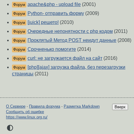
apache&php - upload file
(2001)
Форум
Python- отправить форму
(2009)
Форум
[juick] решето!
(2010)
Форум
Очередные непонятности с php кодом
(2011)
Форум
Проклятый Метод POST неидут данные
(2008)
Форум
Срочненько помогите
(2014)
Форум
curl: не загружается файл на сайт
(2016)
Форум
[php][ajax] загрузка файла, без перезагрузки
Форум
страницы
(2011)
О Сервере
-
Правила форума
-
Разметка Markdown
Вверх
Сообщить об ошибке
https://www.linux.org.ru/