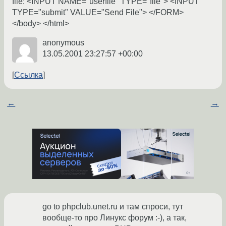
file: <INPUT NAME="userfile" TYPE="file"> <INPUT
TYPE="submit" VALUE="Send File"> </FORM>
</body> </html>
anonymous
13.05.2001 23:27:57 +00:00
Ссылка
←
→
go to phpclub.unet.ru и там спроси, тут
вообще-то про Линукс форум :-), а так,