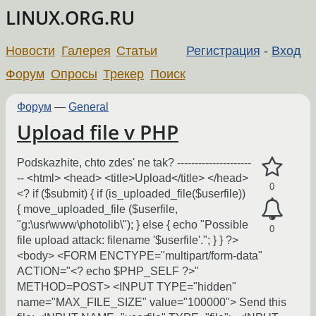
LINUX.ORG.RU
Новости
Галерея
Статьи
Регистрация
-
Вход
Форум
Опросы
Трекер
Поиск
Форум
—
General
Upload file v PHP
Podskazhite, chto zdes' ne tak? ---------------------
-- <html> <head> <title>Upload</title> </head>
0
<? if ($submit) { if (is_uploaded_file($userfile))
{ move_uploaded_file ($userfile,
"g:\usr\www\photolib\"); } else { echo "Possible
0
file upload attack: filename '$userfile'."; } } ?>
<body> <FORM ENCTYPE="multipart/form-data"
ACTION="<? echo $PHP_SELF ?>"
METHOD=POST> <INPUT TYPE="hidden"
name="MAX_FILE_SIZE" value="100000"> Send this